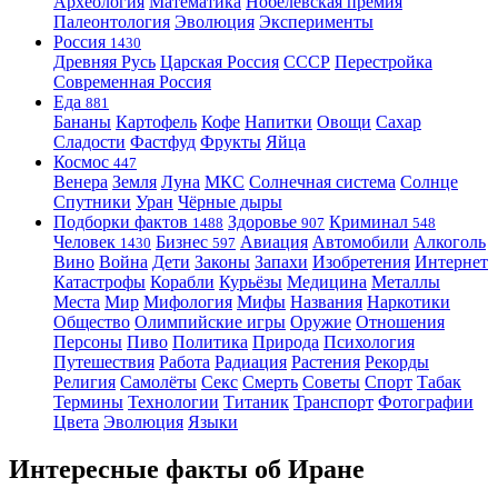
Археология
Математика
Нобелевская премия
Палеонтология
Эволюция
Эксперименты
Россия
1430
Древняя Русь
Царская Россия
СССР
Перестройка
Современная Россия
Еда
881
Бананы
Картофель
Кофе
Напитки
Овощи
Сахар
Сладости
Фастфуд
Фрукты
Яйца
Космос
447
Венера
Земля
Луна
МКС
Солнечная система
Солнце
Спутники
Уран
Чёрные дыры
Подборки фактов
Здоровье
Криминал
1488
907
548
Человек
Бизнес
Авиация
Автомобили
Алкоголь
1430
597
Вино
Война
Дети
Законы
Запахи
Изобретения
Интернет
Катастрофы
Корабли
Курьёзы
Медицина
Металлы
Места
Мир
Мифология
Мифы
Названия
Наркотики
Общество
Олимпийские игры
Оружие
Отношения
Персоны
Пиво
Политика
Природа
Психология
Путешествия
Работа
Радиация
Растения
Рекорды
Религия
Самолёты
Секс
Смерть
Советы
Спорт
Табак
Термины
Технологии
Титаник
Транспорт
Фотографии
Цвета
Эволюция
Языки
Интересные факты об Иране