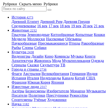
Рубрики
Скрыть меню
Рубрики
История
4273
Древний Египет
Древний Рим
Древняя Греция
Средневековье
16 век
17 век
18 век
19 век
20 век
21 век
Животные
2232
Грызуны
Земноводные
Китообразные
Копытные
Кошки
Медведи
Моллюски
Насекомые
Обезьяны
Паукообразные
Пресмыкающиеся
Птицы
Ракообразные
Рыбы
Слоны
Собаки
Культура
2438
Видеоигры
Дизайн
Кино
Комиксы
Музыка
Книги
Архитектура
Живопись
Мода
Мультипликация
Одежда
Сериалы
Сказки
Скульптура
ТВ
Города и страны
2736
Флаги
Австралия
Великобритания
Германия
Индия
Испания
Италия
Нидерланды
Канада
Китай
США
Франция
Южная Корея
Япония
Известные люди
2317
Актёры
Бизнесмены
Изобретатели
Монархи
Музыканты
Писатели
Политики
Преступники
Режиссёры
Спортсмены
Учёные
Художники
Наука
1182