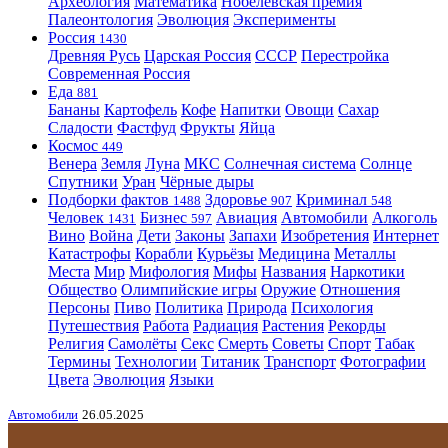
Археология
Математика
Нобелевская премия
Палеонтология
Эволюция
Эксперименты
Россия
1430
Древняя Русь
Царская Россия
СССР
Перестройка
Современная Россия
Еда
881
Бананы
Картофель
Кофе
Напитки
Овощи
Сахар
Сладости
Фастфуд
Фрукты
Яйца
Космос
449
Венера
Земля
Луна
МКС
Солнечная система
Солнце
Спутники
Уран
Чёрные дыры
Подборки фактов
Здоровье
Криминал
1488
907
548
Человек
Бизнес
Авиация
Автомобили
Алкоголь
1431
597
Вино
Война
Дети
Законы
Запахи
Изобретения
Интернет
Катастрофы
Корабли
Курьёзы
Медицина
Металлы
Места
Мир
Мифология
Мифы
Названия
Наркотики
Общество
Олимпийские игры
Оружие
Отношения
Персоны
Пиво
Политика
Природа
Психология
Путешествия
Работа
Радиация
Растения
Рекорды
Религия
Самолёты
Секс
Смерть
Советы
Спорт
Табак
Термины
Технологии
Титаник
Транспорт
Фотографии
Цвета
Эволюция
Языки
Автомобили
26.05.2025