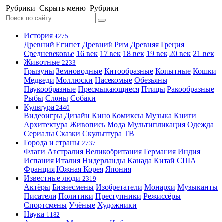
Рубрики
Скрыть меню
Рубрики
История
4275
Древний Египет
Древний Рим
Древняя Греция
Средневековье
16 век
17 век
18 век
19 век
20 век
21 век
Животные
2233
Грызуны
Земноводные
Китообразные
Копытные
Кошки
Медведи
Моллюски
Насекомые
Обезьяны
Паукообразные
Пресмыкающиеся
Птицы
Ракообразные
Рыбы
Слоны
Собаки
Культура
2440
Видеоигры
Дизайн
Кино
Комиксы
Музыка
Книги
Архитектура
Живопись
Мода
Мультипликация
Одежда
Сериалы
Сказки
Скульптура
ТВ
Города и страны
2737
Флаги
Австралия
Великобритания
Германия
Индия
Испания
Италия
Нидерланды
Канада
Китай
США
Франция
Южная Корея
Япония
Известные люди
2319
Актёры
Бизнесмены
Изобретатели
Монархи
Музыканты
Писатели
Политики
Преступники
Режиссёры
Спортсмены
Учёные
Художники
Наука
1182