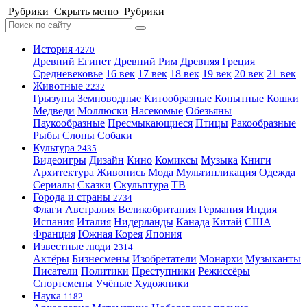
Рубрики
Скрыть меню
Рубрики
История
4270
Древний Египет
Древний Рим
Древняя Греция
Средневековье
16 век
17 век
18 век
19 век
20 век
21 век
Животные
2232
Грызуны
Земноводные
Китообразные
Копытные
Кошки
Медведи
Моллюски
Насекомые
Обезьяны
Паукообразные
Пресмыкающиеся
Птицы
Ракообразные
Рыбы
Слоны
Собаки
Культура
2435
Видеоигры
Дизайн
Кино
Комиксы
Музыка
Книги
Архитектура
Живопись
Мода
Мультипликация
Одежда
Сериалы
Сказки
Скульптура
ТВ
Города и страны
2734
Флаги
Австралия
Великобритания
Германия
Индия
Испания
Италия
Нидерланды
Канада
Китай
США
Франция
Южная Корея
Япония
Известные люди
2314
Актёры
Бизнесмены
Изобретатели
Монархи
Музыканты
Писатели
Политики
Преступники
Режиссёры
Спортсмены
Учёные
Художники
Наука
1182