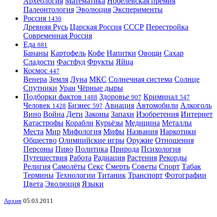
Археология
Математика
Нобелевская премия
Палеонтология
Эволюция
Эксперименты
Россия
1430
Древняя Русь
Царская Россия
СССР
Перестройка
Современная Россия
Еда
881
Бананы
Картофель
Кофе
Напитки
Овощи
Сахар
Сладости
Фастфуд
Фрукты
Яйца
Космос
447
Венера
Земля
Луна
МКС
Солнечная система
Солнце
Спутники
Уран
Чёрные дыры
Подборки фактов
Здоровье
Криминал
1488
907
547
Человек
Бизнес
Авиация
Автомобили
Алкоголь
1428
597
Вино
Война
Дети
Законы
Запахи
Изобретения
Интернет
Катастрофы
Корабли
Курьёзы
Медицина
Металлы
Места
Мир
Мифология
Мифы
Названия
Наркотики
Общество
Олимпийские игры
Оружие
Отношения
Персоны
Пиво
Политика
Природа
Психология
Путешествия
Работа
Радиация
Растения
Рекорды
Религия
Самолёты
Секс
Смерть
Советы
Спорт
Табак
Термины
Технологии
Титаник
Транспорт
Фотографии
Цвета
Эволюция
Языки
Архив
05.03.2011