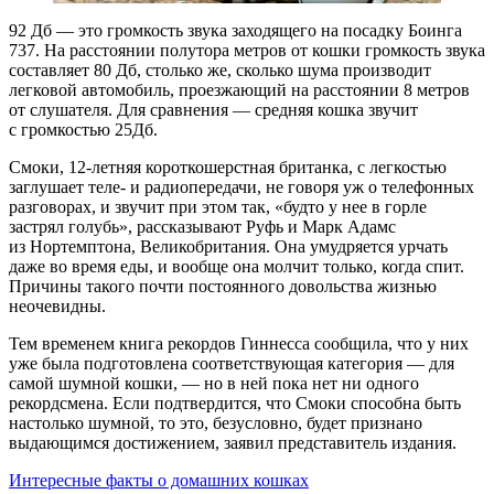
92 Дб — это громкость звука заходящего на посадку Боинга
737. На расстоянии полутора метров от кошки громкость звука
составляет 80 Дб, столько же, сколько шума производит
легковой автомобиль, проезжающий на расстоянии 8 метров
от слушателя. Для сравнения — средняя кошка звучит
с громкостью 25Дб.
Смоки,
12-летняя
короткошерстная британка, с легкостью
заглушает теле- и радиопередачи, не говоря уж о телефонных
разговорах, и звучит при этом так, «будто у нее в горле
застрял голубь», рассказывают Руфь и Марк Адамс
из Нортемптона, Великобритания. Она умудряется урчать
даже во время еды, и вообще она молчит только, когда спит.
Причины такого почти постоянного довольства жизнью
неочевидны.
Тем временем книга рекордов Гиннесса сообщила, что у них
уже была подготовлена соответствующая категория — для
самой шумной кошки, — но в ней пока нет ни одного
рекордсмена. Если подтвердится, что Смоки способна быть
настолько шумной, то это, безусловно, будет признано
выдающимся достижением, заявил представитель издания.
Интересные факты о домашних кошках