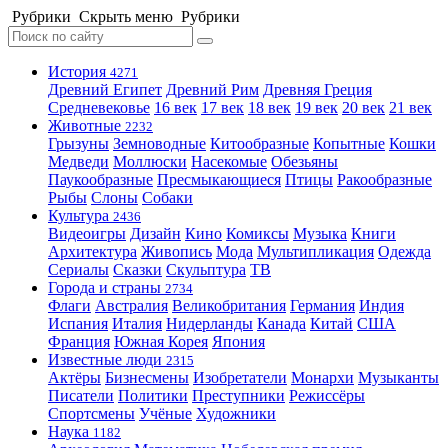
Рубрики
Скрыть меню
Рубрики
История
4271
Древний Египет
Древний Рим
Древняя Греция
Средневековье
16 век
17 век
18 век
19 век
20 век
21 век
Животные
2232
Грызуны
Земноводные
Китообразные
Копытные
Кошки
Медведи
Моллюски
Насекомые
Обезьяны
Паукообразные
Пресмыкающиеся
Птицы
Ракообразные
Рыбы
Слоны
Собаки
Культура
2436
Видеоигры
Дизайн
Кино
Комиксы
Музыка
Книги
Архитектура
Живопись
Мода
Мультипликация
Одежда
Сериалы
Сказки
Скульптура
ТВ
Города и страны
2734
Флаги
Австралия
Великобритания
Германия
Индия
Испания
Италия
Нидерланды
Канада
Китай
США
Франция
Южная Корея
Япония
Известные люди
2315
Актёры
Бизнесмены
Изобретатели
Монархи
Музыканты
Писатели
Политики
Преступники
Режиссёры
Спортсмены
Учёные
Художники
Наука
1182