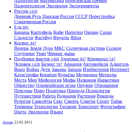
Археология
Математика
Нобелевская премия
Палеонтология
Эволюция
Эксперименты
Россия
1430
Древняя Русь
Царская Россия
СССР
Перестройка
Современная Россия
Еда
881
Бананы
Картофель
Кофе
Напитки
Овощи
Сахар
Сладости
Фастфуд
Фрукты
Яйца
Космос
447
Венера
Земля
Луна
МКС
Солнечная система
Солнце
Спутники
Уран
Чёрные дыры
Подборки фактов
Здоровье
Криминал
1488
907
547
Человек
Бизнес
Авиация
Автомобили
Алкоголь
1428
597
Вино
Война
Дети
Законы
Запахи
Изобретения
Интернет
Катастрофы
Корабли
Курьёзы
Медицина
Металлы
Места
Мир
Мифология
Мифы
Названия
Наркотики
Общество
Олимпийские игры
Оружие
Отношения
Персоны
Пиво
Политика
Природа
Психология
Путешествия
Работа
Радиация
Растения
Рекорды
Религия
Самолёты
Секс
Смерть
Советы
Спорт
Табак
Термины
Технологии
Титаник
Транспорт
Фотографии
Цвета
Эволюция
Языки
Архив
23.02.2011