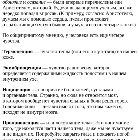
обоняние
и
осязание
— были впервые перечислены еще
Аристотелем, который, будучи выдающимся ученым, все же
нередко попадал впросак. (К примеру, согласно Аристотелю,
думаем мы с помощью сердца, пчелы происходят
от разлагающихся туш быков, а у мух всего по четыре лапки.)
По общепринятому мнению, у человека есть еще четыре
чувства.
Термоцепция —
чувство тепла (или его отсутствия) на нашей
коже.
Эквибриоцепция —
чувство равновесия, которое
определяется содержащими жидкость полостями в нашем
внутреннем ухе.
Ноцицепция —
восприятие боли кожей, суставами
и органами тела. Странно, но сюда не относится мозг,
в котором вообще нет чувствительных к боли рецепторов.
Головные боли — независимо от того, что нам кажется, —
исходят не изнутри мозга.
Проприоцепция —
или «осознание тела». Это понимание
того, где находятся части нашего тела, даже мы не чувствуем
и не видим их. Попробуйте закрыть глаза и покачать ногой
в воздухе. Вы все равно будете знать, где находится ваша