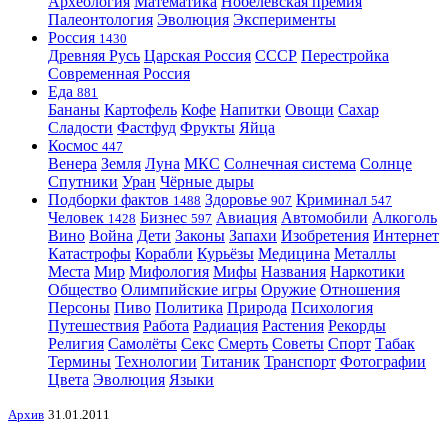
Археология
Математика
Нобелевская премия
Палеонтология
Эволюция
Эксперименты
Россия
1430
Древняя Русь
Царская Россия
СССР
Перестройка
Современная Россия
Еда
881
Бананы
Картофель
Кофе
Напитки
Овощи
Сахар
Сладости
Фастфуд
Фрукты
Яйца
Космос
447
Венера
Земля
Луна
МКС
Солнечная система
Солнце
Спутники
Уран
Чёрные дыры
Подборки фактов
Здоровье
Криминал
1488
907
547
Человек
Бизнес
Авиация
Автомобили
Алкоголь
1428
597
Вино
Война
Дети
Законы
Запахи
Изобретения
Интернет
Катастрофы
Корабли
Курьёзы
Медицина
Металлы
Места
Мир
Мифология
Мифы
Названия
Наркотики
Общество
Олимпийские игры
Оружие
Отношения
Персоны
Пиво
Политика
Природа
Психология
Путешествия
Работа
Радиация
Растения
Рекорды
Религия
Самолёты
Секс
Смерть
Советы
Спорт
Табак
Термины
Технологии
Титаник
Транспорт
Фотографии
Цвета
Эволюция
Языки
Архив
31.01.2011