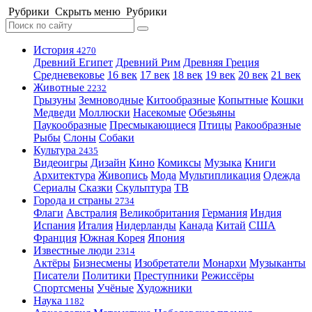
Рубрики
Скрыть меню
Рубрики
История
4270
Древний Египет
Древний Рим
Древняя Греция
Средневековье
16 век
17 век
18 век
19 век
20 век
21 век
Животные
2232
Грызуны
Земноводные
Китообразные
Копытные
Кошки
Медведи
Моллюски
Насекомые
Обезьяны
Паукообразные
Пресмыкающиеся
Птицы
Ракообразные
Рыбы
Слоны
Собаки
Культура
2435
Видеоигры
Дизайн
Кино
Комиксы
Музыка
Книги
Архитектура
Живопись
Мода
Мультипликация
Одежда
Сериалы
Сказки
Скульптура
ТВ
Города и страны
2734
Флаги
Австралия
Великобритания
Германия
Индия
Испания
Италия
Нидерланды
Канада
Китай
США
Франция
Южная Корея
Япония
Известные люди
2314
Актёры
Бизнесмены
Изобретатели
Монархи
Музыканты
Писатели
Политики
Преступники
Режиссёры
Спортсмены
Учёные
Художники
Наука
1182