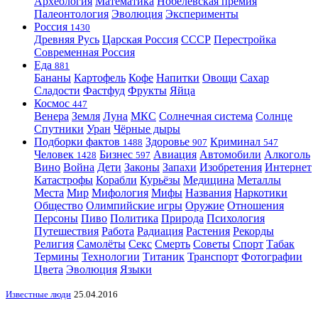
Археология
Математика
Нобелевская премия
Палеонтология
Эволюция
Эксперименты
Россия
1430
Древняя Русь
Царская Россия
СССР
Перестройка
Современная Россия
Еда
881
Бананы
Картофель
Кофе
Напитки
Овощи
Сахар
Сладости
Фастфуд
Фрукты
Яйца
Космос
447
Венера
Земля
Луна
МКС
Солнечная система
Солнце
Спутники
Уран
Чёрные дыры
Подборки фактов
Здоровье
Криминал
1488
907
547
Человек
Бизнес
Авиация
Автомобили
Алкоголь
1428
597
Вино
Война
Дети
Законы
Запахи
Изобретения
Интернет
Катастрофы
Корабли
Курьёзы
Медицина
Металлы
Места
Мир
Мифология
Мифы
Названия
Наркотики
Общество
Олимпийские игры
Оружие
Отношения
Персоны
Пиво
Политика
Природа
Психология
Путешествия
Работа
Радиация
Растения
Рекорды
Религия
Самолёты
Секс
Смерть
Советы
Спорт
Табак
Термины
Технологии
Титаник
Транспорт
Фотографии
Цвета
Эволюция
Языки
Известные люди
25.04.2016