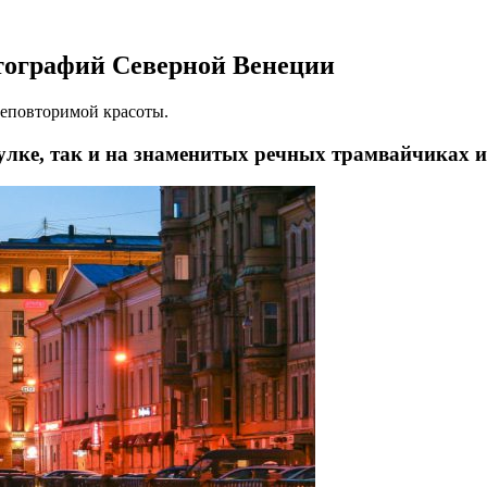
отографий Северной Венеции
неповторимой красоты.
лке, так и на знаменитых речных трамвайчиках ил