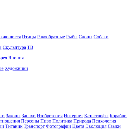
ыкающиеся
Птицы
Ракообразные
Рыбы
Слоны
Собаки
и
Скульптура
ТВ
рея
Япония
ые
Художники
ти
Законы
Запахи
Изобретения
Интернет
Катастрофы
Корабли
тношения
Персоны
Пиво
Политика
Природа
Психология
ии
Титаник
Транспорт
Фотографии
Цвета
Эволюция
Языки