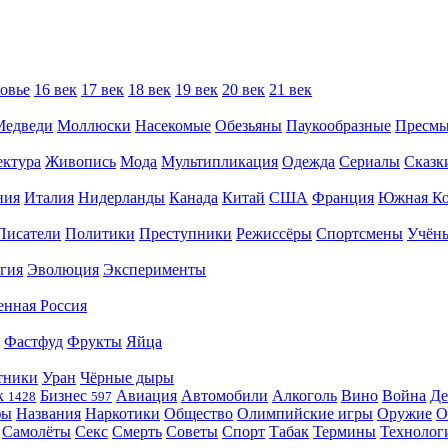
овье
16 век
17 век
18 век
19 век
20 век
21 век
Медведи
Моллюски
Насекомые
Обезьяны
Паукообразные
Пресм
ектура
Живопись
Мода
Мультипликация
Одежда
Сериалы
Сказк
ния
Италия
Нидерланды
Канада
Китай
США
Франция
Южная Ко
Писатели
Политики
Преступники
Режиссёры
Спортсмены
Учён
гия
Эволюция
Эксперименты
енная Россия
Фастфуд
Фрукты
Яйца
тники
Уран
Чёрные дыры
к
Бизнес
Авиация
Автомобили
Алкоголь
Вино
Война
Де
1428
597
фы
Названия
Наркотики
Общество
Олимпийские игры
Оружие
О
Самолёты
Секс
Смерть
Советы
Спорт
Табак
Термины
Технолог