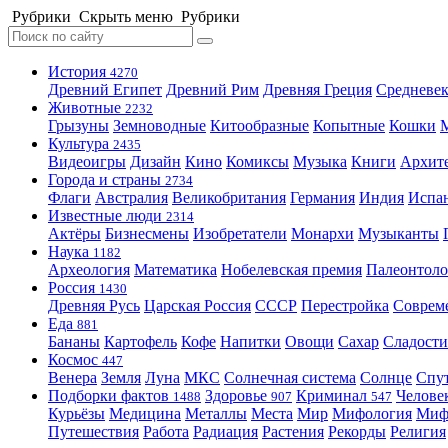
Рубрики
Скрыть меню
Рубрики
История
4270
Древний Египет
Древний Рим
Древняя Греция
Средневек
Животные
2232
Грызуны
Земноводные
Китообразные
Копытные
Кошки
Культура
2435
Видеоигры
Дизайн
Кино
Комиксы
Музыка
Книги
Архит
Города и страны
2734
Флаги
Австралия
Великобритания
Германия
Индия
Испа
Известные люди
2314
Актёры
Бизнесмены
Изобретатели
Монархи
Музыканты
Наука
1182
Археология
Математика
Нобелевская премия
Палеонтоло
Россия
1430
Древняя Русь
Царская Россия
СССР
Перестройка
Соврем
Еда
881
Бананы
Картофель
Кофе
Напитки
Овощи
Сахар
Сладости
Космос
447
Венера
Земля
Луна
МКС
Солнечная система
Солнце
Спу
Подборки фактов
Здоровье
Криминал
Челове
1488
907
547
Курьёзы
Медицина
Металлы
Места
Мир
Мифология
Ми
Путешествия
Работа
Радиация
Растения
Рекорды
Религия