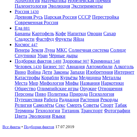
Археология
Математика
Нобелевская премия
Палеонтология
Эволюция
Эксперименты
Россия
1430
Древняя Русь
Царская Россия
СССР
Перестройка
Современная Россия
Еда
881
Бананы
Картофель
Кофе
Напитки
Овощи
Сахар
Сладости
Фастфуд
Фрукты
Яйца
Космос
447
Венера
Земля
Луна
МКС
Солнечная система
Солнце
Спутники
Уран
Чёрные дыры
Подборки фактов
Здоровье
Криминал
1488
907
548
Человек
Бизнес
Авиация
Автомобили
Алкоголь
1430
597
Вино
Война
Дети
Законы
Запахи
Изобретения
Интернет
Катастрофы
Корабли
Курьёзы
Медицина
Металлы
Места
Мир
Мифология
Мифы
Названия
Наркотики
Общество
Олимпийские игры
Оружие
Отношения
Персоны
Пиво
Политика
Природа
Психология
Путешествия
Работа
Радиация
Растения
Рекорды
Религия
Самолёты
Секс
Смерть
Советы
Спорт
Табак
Термины
Технологии
Титаник
Транспорт
Фотографии
Цвета
Эволюция
Языки
Все факты
•
Подборки фактов
17.07.2019