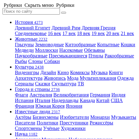
Рубрики
Скрыть меню
Рубрики
История
4273
Древний Египет
Древний Рим
Древняя Греция
Средневековье
16 век
17 век
18 век
19 век
20 век
21 век
Животные
2232
Грызуны
Земноводные
Китообразные
Копытные
Кошки
Медведи
Моллюски
Насекомые
Обезьяны
Паукообразные
Пресмыкающиеся
Птицы
Ракообразные
Рыбы
Слоны
Собаки
Культура
2438
Видеоигры
Дизайн
Кино
Комиксы
Музыка
Книги
Архитектура
Живопись
Мода
Мультипликация
Одежда
Сериалы
Сказки
Скульптура
ТВ
Города и страны
2736
Флаги
Австралия
Великобритания
Германия
Индия
Испания
Италия
Нидерланды
Канада
Китай
США
Франция
Южная Корея
Япония
Известные люди
2317
Актёры
Бизнесмены
Изобретатели
Монархи
Музыканты
Писатели
Политики
Преступники
Режиссёры
Спортсмены
Учёные
Художники
Наука
1182