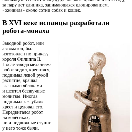
за пару лет клиника, занимающаяся клонированием,
«оживила» около сотни собак и кошек.
В XVI веке испанцы разработали
робота-монаха
Заводной робот, или
автоматон, был
изготовлен по приказу
короля Филиппа II.
После завода механизма
робот ходил, крестился,
поднимал левой рукой
распятие, вращал
глазными яблоками
и шептал беззвучные
молитвы. Иногда
поднимал к «губам»
крест и целовал его.
Передвигался робот
на колёсиках,
но и подвижные ступни
у него тоже были.