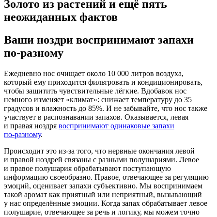
Золото из растений и ещё пять
неожиданных фактов
Ваши ноздри воспринимают запахи
по-разному
Ежедневно нос очищает около 10 000 литров воздуха,
который ему приходится фильтровать и кондиционировать,
чтобы защитить чувствительные лёгкие. Вдобавок нос
немного изменяет «климат»: снижает температуру до 35
градусов и влажность до 85%. И не забывайте, что нос также
участвует в распознавании запахов. Оказывается, левая
и правая ноздря
воспринимают одинаковые запахи
по-разному
.
Происходит это
из-за
того, что нервные окончания левой
и правой ноздрей связаны с разными полушариями. Левое
и правое полушария обрабатывают поступающую
информацию своеобразно. Правое, отвечающее за регуляцию
эмоций, оценивает запахи субъективно. Мы воспринимаем
такой аромат как приятный или неприятный, вызывающий
у нас определённые эмоции. Когда запах обрабатывает левое
полушарие, отвечающее за речь и логику, мы можем точно