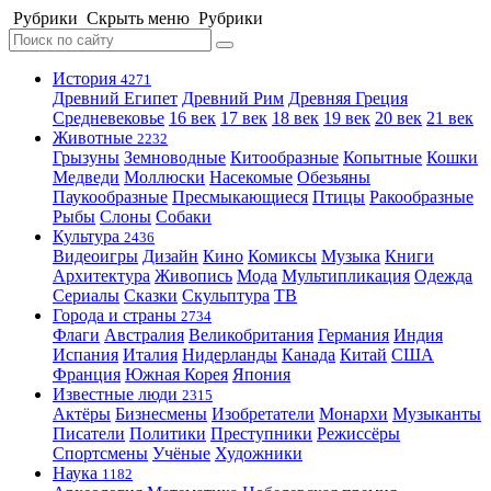
Рубрики
Скрыть меню
Рубрики
История
4271
Древний Египет
Древний Рим
Древняя Греция
Средневековье
16 век
17 век
18 век
19 век
20 век
21 век
Животные
2232
Грызуны
Земноводные
Китообразные
Копытные
Кошки
Медведи
Моллюски
Насекомые
Обезьяны
Паукообразные
Пресмыкающиеся
Птицы
Ракообразные
Рыбы
Слоны
Собаки
Культура
2436
Видеоигры
Дизайн
Кино
Комиксы
Музыка
Книги
Архитектура
Живопись
Мода
Мультипликация
Одежда
Сериалы
Сказки
Скульптура
ТВ
Города и страны
2734
Флаги
Австралия
Великобритания
Германия
Индия
Испания
Италия
Нидерланды
Канада
Китай
США
Франция
Южная Корея
Япония
Известные люди
2315
Актёры
Бизнесмены
Изобретатели
Монархи
Музыканты
Писатели
Политики
Преступники
Режиссёры
Спортсмены
Учёные
Художники
Наука
1182