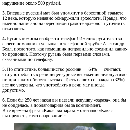
нарушение около 500 рублей.
3.
Впервые русский мат был упомянут в берестяной грамоте
12 века, которую недавно обнаружили археологи. Правда, что
именно написано на берестяной грамоте археологи уточнить
отказались.
4.
Ругань помогла изобрести телефон! Именно ругательства
своего помощника услышал в телефонной трубке Александр
Белл, после того, как помощник неправильно соединил какие-
то проводки. Поэтому ругань была первыми словами,
сказанными по телефону.
5.
По статистике, большинство россиян — 64% — считают,
что употреблять в речи нецензурные выражения недопустимо
ни при каких обстоятельствах. Треть наших сограждан (32%)
все же уверены, что употреблять в речи мат иногда
допустимо.
6.
Если бы 250 лет назад вы назвали девушку «зараза», она бы
не обиделась, а поблагодарила бы за комплимент.
В те времена фраза «Какая вы зараза!» означало «Какая
вы прелесть, само очарование!»