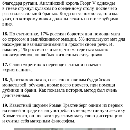
благодаря ругани. Английский король Георг V однажды
в гневе стукнул кулаком по обеденному столу, после чего
разразился сильной бранью. Когда он успокоился, то издал
указ, по которому вилки должны лежать на столе зубцами
вниз.
16.
По статистике, 17% россиян борются при помощи мата
со стрессом и выплёскивают эмоции, 5% используют мат для
нахождения взаимопонимания и яркости своей речи. И,
наконец, 1% россиян считают, что материться можно
«повседневно», «в любых жизненных ситуациях».
17.
Слово «кретин» в переводе с латыни означает
«христианин».
18.
Даосских монахов, согласно правилам буддийских
монастырей, обучали, кроме всего прочего, при помощи
дубинки и брани. Как показала история, метод был очень
действенным.
19.
Известный шоумен Роман Трахтенберг одним из первых
на нашей эстраде начал употреблять ненормативную лексику.
Кроме этого, он посвятил русскому мату свою диссертацию
и считал себя матерным философом.