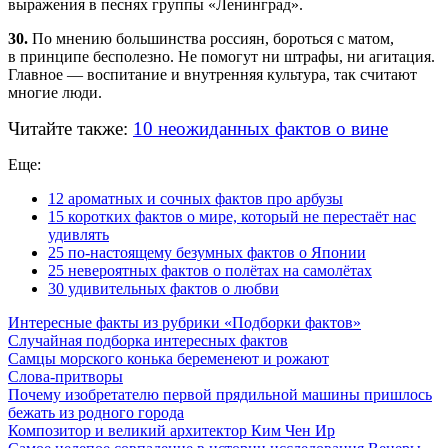
выражения в песнях группы «Ленинград».
30.
По мнению большинства россиян, бороться с матом,
в принципе бесполезно. Не помогут ни штрафы, ни агитация.
Главное — воспитание и внутренняя культура, так считают
многие люди.
Читайте также:
10 неожиданных фактов о вине
Еще:
12 ароматных и сочных фактов про арбузы
15 коротких фактов о мире, который не перестаёт нас
удивлять
25 по-настоящему безумных фактов о Японии
25 невероятных фактов о полётах на самолётах
30 удивительных фактов о любви
Интересные факты из рубрики «Подборки фактов»
Случайная подборка интересных фактов
Самцы морского конька беременеют и рожают
Слова-притворы
Почему изобретателю первой прядильной машины пришлось
бежать из родного города
Композитор и великий архитектор Ким Чен Ир