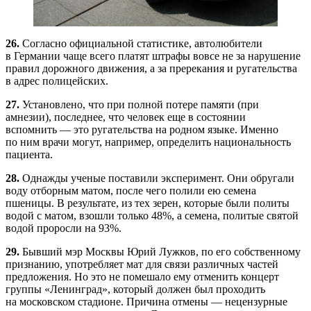
26.
Согласно официальной статистике, автолюбители
в Германии чаще всего платят штрафы вовсе не за нарушение
правил дорожного движения, а за пререкания и ругательства
в адрес полицейских.
27.
Установлено, что при полной потере памяти (при
амнезии), последнее, что человек еще в состоянии
вспомнить — это ругательства на родном языке. Именно
по ним врачи могут, например, определить национальность
пациента.
28.
Однажды ученые поставили эксперимент. Они обругали
воду отборным матом, после чего полили ею семена
пшеницы. В результате, из тех зерен, которые были политы
водой с матом, взошли только 48%, а семена, политые святой
водой проросли на 93%.
29.
Бывший мэр Москвы Юрий Лужков, по его собственному
признанию, употребляет мат для связи различных частей
предложения. Но это не помешало ему отменить концерт
группы «Ленинград», который должен был проходить
на московском стадионе. Причина отмены — нецензурные