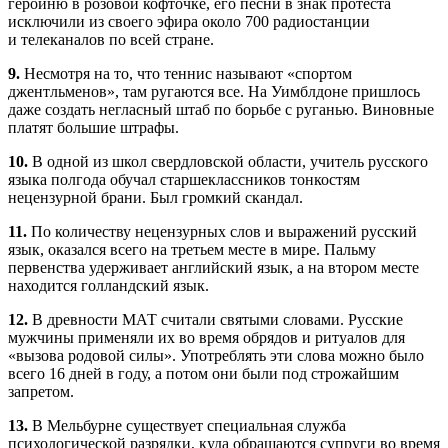
героиню в розовой кофточке, его песни в знак протеста
исключили из своего эфира около 700 радиостанции
и телеканалов по всей стране.
9.
Несмотря на то, что теннис называют «спортом
джентльменов», там ругаются все. На Уимблдоне пришлось
даже создать негласный штаб по борьбе с руганью. Виновные
платят большие штрафы.
10.
В одной из школ свердловской области, учитель русского
языка полгода обучал старшеклассников тонкостям
нецензурной брани. Был громкий скандал.
11.
По количеству нецензурных слов и выражений русский
язык, оказался всего на третьем месте в мире. Пальму
первенства удерживает английский язык, а на втором месте
находится голландский язык.
12.
В древности МАТ считали святыми словами. Русские
мужчины применяли их во время обрядов и ритуалов для
«вызова родовой силы». Употреблять эти слова можно было
всего 16 дней в году, а потом они были под строжайшим
запретом.
13.
В Мельбурне существует специальная служба
психологической разрядки, куда обращаются супруги во время