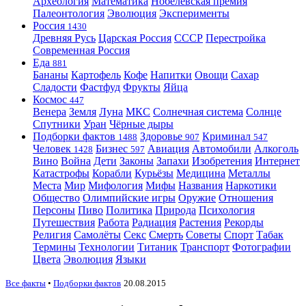
Археология
Математика
Нобелевская премия
Палеонтология
Эволюция
Эксперименты
Россия
1430
Древняя Русь
Царская Россия
СССР
Перестройка
Современная Россия
Еда
881
Бананы
Картофель
Кофе
Напитки
Овощи
Сахар
Сладости
Фастфуд
Фрукты
Яйца
Космос
447
Венера
Земля
Луна
МКС
Солнечная система
Солнце
Спутники
Уран
Чёрные дыры
Подборки фактов
Здоровье
Криминал
1488
907
547
Человек
Бизнес
Авиация
Автомобили
Алкоголь
1428
597
Вино
Война
Дети
Законы
Запахи
Изобретения
Интернет
Катастрофы
Корабли
Курьёзы
Медицина
Металлы
Места
Мир
Мифология
Мифы
Названия
Наркотики
Общество
Олимпийские игры
Оружие
Отношения
Персоны
Пиво
Политика
Природа
Психология
Путешествия
Работа
Радиация
Растения
Рекорды
Религия
Самолёты
Секс
Смерть
Советы
Спорт
Табак
Термины
Технологии
Титаник
Транспорт
Фотографии
Цвета
Эволюция
Языки
Все факты
•
Подборки фактов
20.08.2015