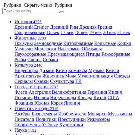
Рубрики
Скрыть меню
Рубрики
История
4275
Древний Египет
Древний Рим
Древняя Греция
Средневековье
16 век
17 век
18 век
19 век
20 век
21 век
Животные
2233
Грызуны
Земноводные
Китообразные
Копытные
Кошки
Медведи
Моллюски
Насекомые
Обезьяны
Паукообразные
Пресмыкающиеся
Птицы
Ракообразные
Рыбы
Слоны
Собаки
Культура
2440
Видеоигры
Дизайн
Кино
Комиксы
Музыка
Книги
Архитектура
Живопись
Мода
Мультипликация
Одежда
Сериалы
Сказки
Скульптура
ТВ
Города и страны
2737
Флаги
Австралия
Великобритания
Германия
Индия
Испания
Италия
Нидерланды
Канада
Китай
США
Франция
Южная Корея
Япония
Известные люди
2319
Актёры
Бизнесмены
Изобретатели
Монархи
Музыканты
Писатели
Политики
Преступники
Режиссёры
Спортсмены
Учёные
Художники
Наука
1182