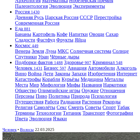
Археология
Математика
Нобелевская премия
Палеонтология
Эволюция
Эксперименты
Россия
1430
Древняя Русь
Царская Россия
СССР
Перестройка
Современная Россия
Еда
881
Бананы
Картофель
Кофе
Напитки
Овощи
Сахар
Сладости
Фастфуд
Фрукты
Яйца
Космос
449
Венера
Земля
Луна
МКС
Солнечная система
Солнце
Спутники
Уран
Чёрные дыры
Подборки фактов
Здоровье
Криминал
1488
907
548
Человек
Бизнес
Авиация
Автомобили
Алкоголь
1431
597
Вино
Война
Дети
Законы
Запахи
Изобретения
Интернет
Катастрофы
Корабли
Курьёзы
Медицина
Металлы
Места
Мир
Мифология
Мифы
Названия
Наркотики
Общество
Олимпийские игры
Оружие
Отношения
Персоны
Пиво
Политика
Природа
Психология
Путешествия
Работа
Радиация
Растения
Рекорды
Религия
Самолёты
Секс
Смерть
Советы
Спорт
Табак
Термины
Технологии
Титаник
Транспорт
Фотографии
Цвета
Эволюция
Языки
Человек
•
Волосы
22.03.2025