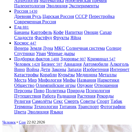
Археология
Математика
Нобелевская премия
Палеонтология
Эволюция
Эксперименты
Россия
1430
Древняя Русь
Царская Россия
СССР
Перестройка
Современная Россия
Еда
881
Бананы
Картофель
Кофе
Напитки
Овощи
Сахар
Сладости
Фастфуд
Фрукты
Яйца
Космос
447
Венера
Земля
Луна
МКС
Солнечная система
Солнце
Спутники
Уран
Чёрные дыры
Подборки фактов
Здоровье
Криминал
1488
907
547
Человек
Бизнес
Авиация
Автомобили
Алкоголь
1428
597
Вино
Война
Дети
Законы
Запахи
Изобретения
Интернет
Катастрофы
Корабли
Курьёзы
Медицина
Металлы
Места
Мир
Мифология
Мифы
Названия
Наркотики
Общество
Олимпийские игры
Оружие
Отношения
Персоны
Пиво
Политика
Природа
Психология
Путешествия
Работа
Радиация
Растения
Рекорды
Религия
Самолёты
Секс
Смерть
Советы
Спорт
Табак
Термины
Технологии
Титаник
Транспорт
Фотографии
Цвета
Эволюция
Языки
Человек
•
Сон
22.02.2026