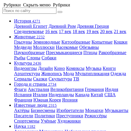
Рубрики
Скрыть меню
Рубрики
История
4271
Древний Египет
Древний Рим
Древняя Греция
Средневековье
16 век
17 век
18 век
19 век
20 век
21 век
Животные
2232
Грызуны
Земноводные
Китообразные
Копытные
Кошки
Медведи
Моллюски
Насекомые
Обезьяны
Паукообразные
Пресмыкающиеся
Птицы
Ракообразные
Рыбы
Слоны
Собаки
Культура
2436
Видеоигры
Дизайн
Кино
Комиксы
Музыка
Книги
Архитектура
Живопись
Мода
Мультипликация
Одежда
Сериалы
Сказки
Скульптура
ТВ
Города и страны
2734
Флаги
Австралия
Великобритания
Германия
Индия
Испания
Италия
Нидерланды
Канада
Китай
США
Франция
Южная Корея
Япония
Известные люди
2315
Актёры
Бизнесмены
Изобретатели
Монархи
Музыканты
Писатели
Политики
Преступники
Режиссёры
Спортсмены
Учёные
Художники
Наука
1182