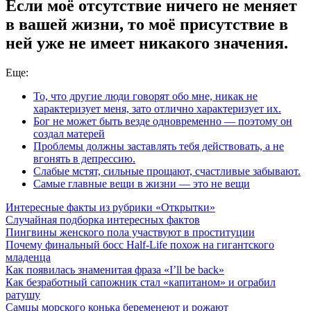
Если моё отсутствие ничего не меняет
в вашей жизни, то моё присутствие в
ней уже не имеет никакого значения.
Еще:
То, что другие люди говорят обо мне, никак не
характеризует меня, зато отлично характеризует их.
Бог не может быть везде одновременно — поэтому он
создал матерей
Проблемы должны заставлять тебя действовать, а не
вгонять в депрессию.
Слабые мстят, сильные прощают, счастливые забывают.
Самые главные вещи в жизни — это не вещи
Интересные факты из рубрики «Открытки»
Случайная подборка интересных фактов
Пингвины женского пола участвуют в проституции
Почему финальный босс Half-Life похож на гигантского
младенца
Как появилась знаменитая фраза «I’ll be back»
Как безработный сапожник стал «капитаном» и ограбил
ратушу
Самцы морского конька беременеют и рожают