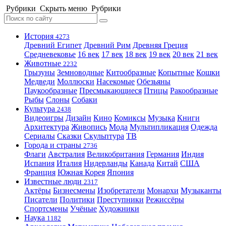
Рубрики
Скрыть меню
Рубрики
История
4273
Древний Египет
Древний Рим
Древняя Греция
Средневековье
16 век
17 век
18 век
19 век
20 век
21 век
Животные
2232
Грызуны
Земноводные
Китообразные
Копытные
Кошки
Медведи
Моллюски
Насекомые
Обезьяны
Паукообразные
Пресмыкающиеся
Птицы
Ракообразные
Рыбы
Слоны
Собаки
Культура
2438
Видеоигры
Дизайн
Кино
Комиксы
Музыка
Книги
Архитектура
Живопись
Мода
Мультипликация
Одежда
Сериалы
Сказки
Скульптура
ТВ
Города и страны
2736
Флаги
Австралия
Великобритания
Германия
Индия
Испания
Италия
Нидерланды
Канада
Китай
США
Франция
Южная Корея
Япония
Известные люди
2317
Актёры
Бизнесмены
Изобретатели
Монархи
Музыканты
Писатели
Политики
Преступники
Режиссёры
Спортсмены
Учёные
Художники
Наука
1182