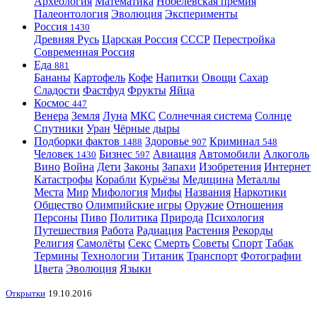
Археология
Математика
Нобелевская премия
Палеонтология
Эволюция
Эксперименты
Россия
1430
Древняя Русь
Царская Россия
СССР
Перестройка
Современная Россия
Еда
881
Бананы
Картофель
Кофе
Напитки
Овощи
Сахар
Сладости
Фастфуд
Фрукты
Яйца
Космос
447
Венера
Земля
Луна
МКС
Солнечная система
Солнце
Спутники
Уран
Чёрные дыры
Подборки фактов
Здоровье
Криминал
1488
907
548
Человек
Бизнес
Авиация
Автомобили
Алкоголь
1430
597
Вино
Война
Дети
Законы
Запахи
Изобретения
Интернет
Катастрофы
Корабли
Курьёзы
Медицина
Металлы
Места
Мир
Мифология
Мифы
Названия
Наркотики
Общество
Олимпийские игры
Оружие
Отношения
Персоны
Пиво
Политика
Природа
Психология
Путешествия
Работа
Радиация
Растения
Рекорды
Религия
Самолёты
Секс
Смерть
Советы
Спорт
Табак
Термины
Технологии
Титаник
Транспорт
Фотографии
Цвета
Эволюция
Языки
Открытки
19.10.2016