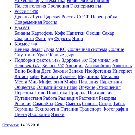
Археология
Математика
Нобелевская премия
Палеонтология
Эволюция
Эксперименты
Россия
1430
Древняя Русь
Царская Россия
СССР
Перестройка
Современная Россия
Еда
881
Бананы
Картофель
Кофе
Напитки
Овощи
Сахар
Сладости
Фастфуд
Фрукты
Яйца
Космос
449
Венера
Земля
Луна
МКС
Солнечная система
Солнце
Спутники
Уран
Чёрные дыры
Подборки фактов
Здоровье
Криминал
1488
907
548
Человек
Бизнес
Авиация
Автомобили
Алкоголь
1431
597
Вино
Война
Дети
Законы
Запахи
Изобретения
Интернет
Катастрофы
Корабли
Курьёзы
Медицина
Металлы
Места
Мир
Мифология
Мифы
Названия
Наркотики
Общество
Олимпийские игры
Оружие
Отношения
Персоны
Пиво
Политика
Природа
Психология
Путешествия
Работа
Радиация
Растения
Рекорды
Религия
Самолёты
Секс
Смерть
Советы
Спорт
Табак
Термины
Технологии
Титаник
Транспорт
Фотографии
Цвета
Эволюция
Языки
Открытки
14.06.2016