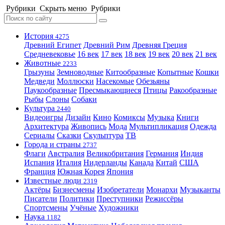
Рубрики
Скрыть меню
Рубрики
История
4275
Древний Египет
Древний Рим
Древняя Греция
Средневековье
16 век
17 век
18 век
19 век
20 век
21 век
Животные
2233
Грызуны
Земноводные
Китообразные
Копытные
Кошки
Медведи
Моллюски
Насекомые
Обезьяны
Паукообразные
Пресмыкающиеся
Птицы
Ракообразные
Рыбы
Слоны
Собаки
Культура
2440
Видеоигры
Дизайн
Кино
Комиксы
Музыка
Книги
Архитектура
Живопись
Мода
Мультипликация
Одежда
Сериалы
Сказки
Скульптура
ТВ
Города и страны
2737
Флаги
Австралия
Великобритания
Германия
Индия
Испания
Италия
Нидерланды
Канада
Китай
США
Франция
Южная Корея
Япония
Известные люди
2319
Актёры
Бизнесмены
Изобретатели
Монархи
Музыканты
Писатели
Политики
Преступники
Режиссёры
Спортсмены
Учёные
Художники
Наука
1182