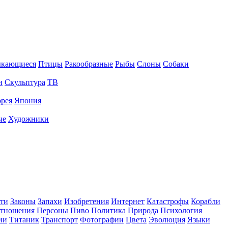
ыкающиеся
Птицы
Ракообразные
Рыбы
Слоны
Собаки
и
Скульптура
ТВ
рея
Япония
ые
Художники
ти
Законы
Запахи
Изобретения
Интернет
Катастрофы
Корабли
тношения
Персоны
Пиво
Политика
Природа
Психология
ии
Титаник
Транспорт
Фотографии
Цвета
Эволюция
Языки