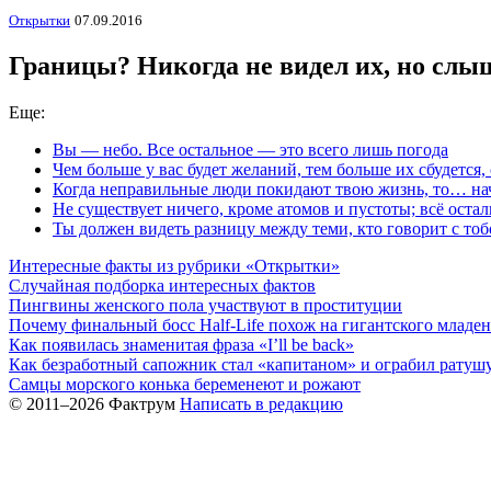
Открытки
07.09.2016
Границы? Никогда не видел их, но слы
Еще:
Вы — небо. Все остальное — это всего лишь погода
Чем больше у вас будет желаний, тем больше их сбудется,
Когда неправильные люди покидают твою жизнь, то… на
Не существует ничего, кроме атомов и пустоты; всё оста
Ты должен видеть разницу между теми, кто говорит с тобо
Интересные факты из рубрики «Открытки»
Случайная подборка интересных фактов
Пингвины женского пола участвуют в проституции
Почему финальный босс Half-Life похож на гигантского младе
Как появилась знаменитая фраза «I’ll be back»
Как безработный сапожник стал «капитаном» и ограбил ратуш
Самцы морского конька беременеют и рожают
© 2011–2026 Фактрум
Написать в редакцию