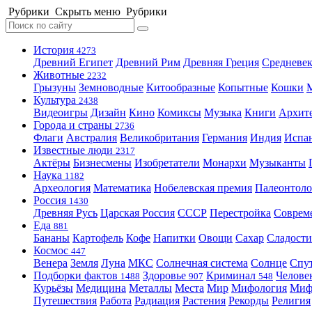
Рубрики
Скрыть меню
Рубрики
История
4273
Древний Египет
Древний Рим
Древняя Греция
Средневек
Животные
2232
Грызуны
Земноводные
Китообразные
Копытные
Кошки
Культура
2438
Видеоигры
Дизайн
Кино
Комиксы
Музыка
Книги
Архит
Города и страны
2736
Флаги
Австралия
Великобритания
Германия
Индия
Испа
Известные люди
2317
Актёры
Бизнесмены
Изобретатели
Монархи
Музыканты
Наука
1182
Археология
Математика
Нобелевская премия
Палеонтоло
Россия
1430
Древняя Русь
Царская Россия
СССР
Перестройка
Соврем
Еда
881
Бананы
Картофель
Кофе
Напитки
Овощи
Сахар
Сладости
Космос
447
Венера
Земля
Луна
МКС
Солнечная система
Солнце
Спу
Подборки фактов
Здоровье
Криминал
Челове
1488
907
548
Курьёзы
Медицина
Металлы
Места
Мир
Мифология
Ми
Путешествия
Работа
Радиация
Растения
Рекорды
Религия