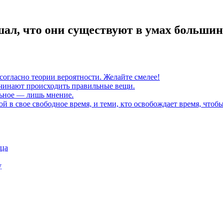
шал, что они существуют в умах больши
 согласно теории вероятности. Желайте смелее!
чинают происходить правильные вещи.
льное — лишь мнение.
й в свое свободное время, и теми, кто освобождает время, чтоб
нца
у