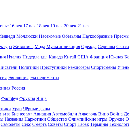
овье
16 век
17 век
18 век
19 век
20 век
21 век
Медведи
Моллюски
Насекомые
Обезьяны
Паукообразные
Пресм
ектура
Живопись
Мода
Мультипликация
Одежда
Сериалы
Сказк
ния
Италия
Нидерланды
Канада
Китай
США
Франция
Южная Ко
Писатели
Политики
Преступники
Режиссёры
Спортсмены
Учён
гия
Эволюция
Эксперименты
енная Россия
Фастфуд
Фрукты
Яйца
тники
Уран
Чёрные дыры
к
Бизнес
Авиация
Автомобили
Алкоголь
Вино
Война
Де
1430
597
фы
Названия
Наркотики
Общество
Олимпийские игры
Оружие
О
Самолёты
Секс
Смерть
Советы
Спорт
Табак
Термины
Технолог