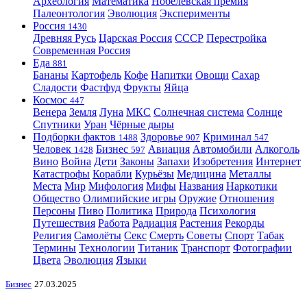
Археология
Математика
Нобелевская премия
Палеонтология
Эволюция
Эксперименты
Россия
1430
Древняя Русь
Царская Россия
СССР
Перестройка
Современная Россия
Еда
881
Бананы
Картофель
Кофе
Напитки
Овощи
Сахар
Сладости
Фастфуд
Фрукты
Яйца
Космос
447
Венера
Земля
Луна
МКС
Солнечная система
Солнце
Спутники
Уран
Чёрные дыры
Подборки фактов
Здоровье
Криминал
1488
907
547
Человек
Бизнес
Авиация
Автомобили
Алкоголь
1428
597
Вино
Война
Дети
Законы
Запахи
Изобретения
Интернет
Катастрофы
Корабли
Курьёзы
Медицина
Металлы
Места
Мир
Мифология
Мифы
Названия
Наркотики
Общество
Олимпийские игры
Оружие
Отношения
Персоны
Пиво
Политика
Природа
Психология
Путешествия
Работа
Радиация
Растения
Рекорды
Религия
Самолёты
Секс
Смерть
Советы
Спорт
Табак
Термины
Технологии
Титаник
Транспорт
Фотографии
Цвета
Эволюция
Языки
Бизнес
27.03.2025