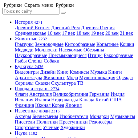
Рубрики
Скрыть меню
Рубрики
История
4271
Древний Египет
Древний Рим
Древняя Греция
Средневековье
16 век
17 век
18 век
19 век
20 век
21 век
Животные
2232
Грызуны
Земноводные
Китообразные
Копытные
Кошки
Медведи
Моллюски
Насекомые
Обезьяны
Паукообразные
Пресмыкающиеся
Птицы
Ракообразные
Рыбы
Слоны
Собаки
Культура
2436
Видеоигры
Дизайн
Кино
Комиксы
Музыка
Книги
Архитектура
Живопись
Мода
Мультипликация
Одежда
Сериалы
Сказки
Скульптура
ТВ
Города и страны
2734
Флаги
Австралия
Великобритания
Германия
Индия
Испания
Италия
Нидерланды
Канада
Китай
США
Франция
Южная Корея
Япония
Известные люди
2315
Актёры
Бизнесмены
Изобретатели
Монархи
Музыканты
Писатели
Политики
Преступники
Режиссёры
Спортсмены
Учёные
Художники
Наука
1182