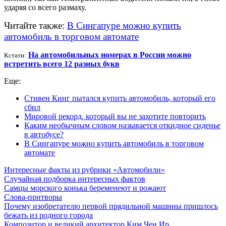
ударяя со всего размаху.
Читайте также:
В Сингапуре можно купить
автомобиль в торговом автомате
На автомобильных номерах в России можно
Кстати:
встретить всего 12 разных букв
Еще:
Стивен Кинг пытался купить автомобиль, который его
сбил
Мировой рекорд, который вы не захотите повторить
Каким необычным словом называется откидное сиденье
в автобусе?
В Сингапуре можно купить автомобиль в торговом
автомате
Интересные факты из рубрики «Автомобили»
Случайная подборка интересных фактов
Самцы морского конька беременеют и рожают
Слова-притворы
Почему изобретателю первой прядильной машины пришлось
бежать из родного города
Композитор и великий архитектор Ким Чен Ир