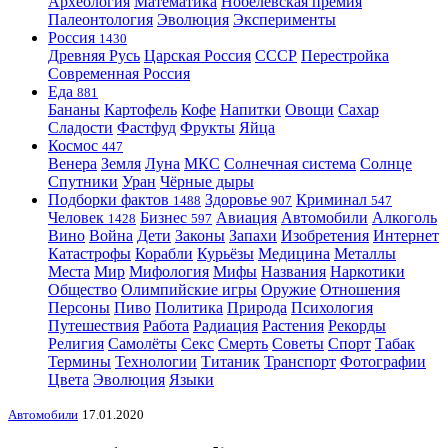
Археология
Математика
Нобелевская премия
Палеонтология
Эволюция
Эксперименты
Россия
1430
Древняя Русь
Царская Россия
СССР
Перестройка
Современная Россия
Еда
881
Бананы
Картофель
Кофе
Напитки
Овощи
Сахар
Сладости
Фастфуд
Фрукты
Яйца
Космос
447
Венера
Земля
Луна
МКС
Солнечная система
Солнце
Спутники
Уран
Чёрные дыры
Подборки фактов
Здоровье
Криминал
1488
907
547
Человек
Бизнес
Авиация
Автомобили
Алкоголь
1428
597
Вино
Война
Дети
Законы
Запахи
Изобретения
Интернет
Катастрофы
Корабли
Курьёзы
Медицина
Металлы
Места
Мир
Мифология
Мифы
Названия
Наркотики
Общество
Олимпийские игры
Оружие
Отношения
Персоны
Пиво
Политика
Природа
Психология
Путешествия
Работа
Радиация
Растения
Рекорды
Религия
Самолёты
Секс
Смерть
Советы
Спорт
Табак
Термины
Технологии
Титаник
Транспорт
Фотографии
Цвета
Эволюция
Языки
Автомобили
17.01.2020