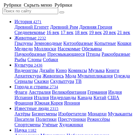
Рубрики
Скрыть меню
Рубрики
История
4271
Древний Египет
Древний Рим
Древняя Греция
Средневековье
16 век
17 век
18 век
19 век
20 век
21 век
Животные
2232
Грызуны
Земноводные
Китообразные
Копытные
Кошки
Медведи
Моллюски
Насекомые
Обезьяны
Паукообразные
Пресмыкающиеся
Птицы
Ракообразные
Рыбы
Слоны
Собаки
Культура
2436
Видеоигры
Дизайн
Кино
Комиксы
Музыка
Книги
Архитектура
Живопись
Мода
Мультипликация
Одежда
Сериалы
Сказки
Скульптура
ТВ
Города и страны
2734
Флаги
Австралия
Великобритания
Германия
Индия
Испания
Италия
Нидерланды
Канада
Китай
США
Франция
Южная Корея
Япония
Известные люди
2315
Актёры
Бизнесмены
Изобретатели
Монархи
Музыканты
Писатели
Политики
Преступники
Режиссёры
Спортсмены
Учёные
Художники
Наука
1182