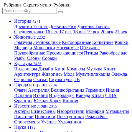
Рубрики
Скрыть меню
Рубрики
История
4271
Древний Египет
Древний Рим
Древняя Греция
Средневековье
16 век
17 век
18 век
19 век
20 век
21 век
Животные
2232
Грызуны
Земноводные
Китообразные
Копытные
Кошки
Медведи
Моллюски
Насекомые
Обезьяны
Паукообразные
Пресмыкающиеся
Птицы
Ракообразные
Рыбы
Слоны
Собаки
Культура
2436
Видеоигры
Дизайн
Кино
Комиксы
Музыка
Книги
Архитектура
Живопись
Мода
Мультипликация
Одежда
Сериалы
Сказки
Скульптура
ТВ
Города и страны
2734
Флаги
Австралия
Великобритания
Германия
Индия
Испания
Италия
Нидерланды
Канада
Китай
США
Франция
Южная Корея
Япония
Известные люди
2315
Актёры
Бизнесмены
Изобретатели
Монархи
Музыканты
Писатели
Политики
Преступники
Режиссёры
Спортсмены
Учёные
Художники
Наука
1182