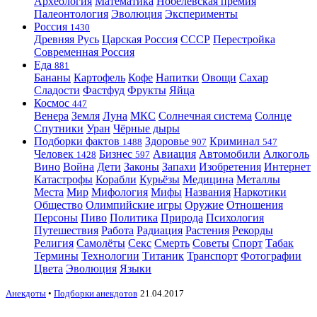
Археология
Математика
Нобелевская премия
Палеонтология
Эволюция
Эксперименты
Россия
1430
Древняя Русь
Царская Россия
СССР
Перестройка
Современная Россия
Еда
881
Бананы
Картофель
Кофе
Напитки
Овощи
Сахар
Сладости
Фастфуд
Фрукты
Яйца
Космос
447
Венера
Земля
Луна
МКС
Солнечная система
Солнце
Спутники
Уран
Чёрные дыры
Подборки фактов
Здоровье
Криминал
1488
907
547
Человек
Бизнес
Авиация
Автомобили
Алкоголь
1428
597
Вино
Война
Дети
Законы
Запахи
Изобретения
Интернет
Катастрофы
Корабли
Курьёзы
Медицина
Металлы
Места
Мир
Мифология
Мифы
Названия
Наркотики
Общество
Олимпийские игры
Оружие
Отношения
Персоны
Пиво
Политика
Природа
Психология
Путешествия
Работа
Радиация
Растения
Рекорды
Религия
Самолёты
Секс
Смерть
Советы
Спорт
Табак
Термины
Технологии
Титаник
Транспорт
Фотографии
Цвета
Эволюция
Языки
Анекдоты
•
Подборки анекдотов
21.04.2017