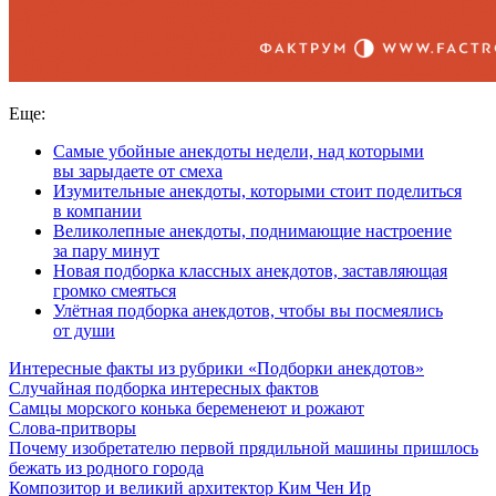
Еще:
Самые убойные анекдоты недели, над которыми
вы зарыдаете от смеха
Изумительные анекдоты, которыми стоит поделиться
в компании
Великолепные анекдоты, поднимающие настроение
за пару минут
Новая подборка классных анекдотов, заставляющая
громко смеяться
Улётная подборка анекдотов, чтобы вы посмеялись
от души
Интересные факты из рубрики «Подборки анекдотов»
Случайная подборка интересных фактов
Самцы морского конька беременеют и рожают
Слова-притворы
Почему изобретателю первой прядильной машины пришлось
бежать из родного города
Композитор и великий архитектор Ким Чен Ир