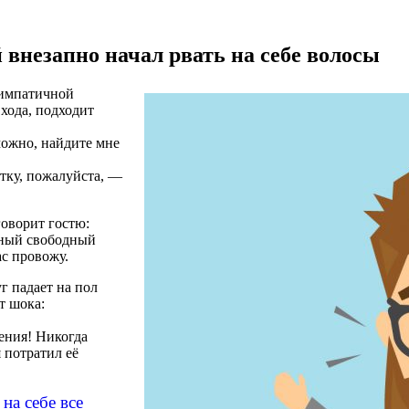
 внезапно начал рвать на себе волосы
симпатичной
входа, подходит
можно, найдите мне
тку, пожалуйста, —
говорит гостю:
енный свободный
ас провожу.
г падает на пол
т шока:
ения! Никогда
я потратил её
на себе все