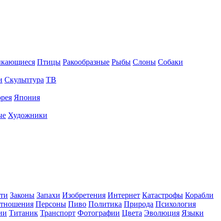
ыкающиеся
Птицы
Ракообразные
Рыбы
Слоны
Собаки
и
Скульптура
ТВ
рея
Япония
ые
Художники
ти
Законы
Запахи
Изобретения
Интернет
Катастрофы
Корабли
тношения
Персоны
Пиво
Политика
Природа
Психология
ии
Титаник
Транспорт
Фотографии
Цвета
Эволюция
Языки