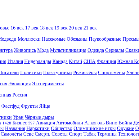
овье
16 век
17 век
18 век
19 век
20 век
21 век
Медведи
Моллюски
Насекомые
Обезьяны
Паукообразные
Пресм
ектура
Живопись
Мода
Мультипликация
Одежда
Сериалы
Сказк
ния
Италия
Нидерланды
Канада
Китай
США
Франция
Южная Ко
Писатели
Политики
Преступники
Режиссёры
Спортсмены
Учён
гия
Эволюция
Эксперименты
енная Россия
Фастфуд
Фрукты
Яйца
тники
Уран
Чёрные дыры
к
Бизнес
Авиация
Автомобили
Алкоголь
Вино
Война
Де
1428
597
фы
Названия
Наркотики
Общество
Олимпийские игры
Оружие
О
Самолёты
Секс
Смерть
Советы
Спорт
Табак
Термины
Технолог