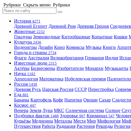
Рубрики
Скрыть меню
Рубрики
История
4271
Древний Египет
Древний Рим
Древняя Греция
Средневек
Животные
2232
Грызуны
Земноводные
Китообразные
Копытные
Кошки
Культура
2436
Видеоигры
Дизайн
Кино
Комиксы
Музыка
Книги
Архит
Города и страны
2734
Флаги
Австралия
Великобритания
Германия
Индия
Испа
Известные люди
2315
Актёры
Бизнесмены
Изобретатели
Монархи
Музыканты
Наука
1182
Археология
Математика
Нобелевская премия
Палеонтоло
Россия
1430
Древняя Русь
Царская Россия
СССР
Перестройка
Соврем
Еда
881
Бананы
Картофель
Кофе
Напитки
Овощи
Сахар
Сладости
Космос
447
Венера
Земля
Луна
МКС
Солнечная система
Солнце
Спу
Подборки фактов
Здоровье
Криминал
Челове
1488
907
547
Курьёзы
Медицина
Металлы
Места
Мир
Мифология
Ми
Путешествия
Работа
Радиация
Растения
Рекорды
Религия