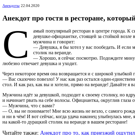
Анекдоты
22.04.2020
Анекдот про гостя в ресторане, который
С
амый популярный ресторан в центре города. К 
девушке-официантке, стоящей за стойкой возле 
мужчина и говорит:
— Девушка, я бы хотел у вас пообедать. И если 
столик на веранде.
— Хорошо, я сейчас посмотрю. Подождите мину
любезно отвечает девушка и уходит.
Через некоторое время она возвращается и с широкой улыбкой 
— Вас сказочно повезло! У нас как раз остался один-единств
стол. И как раз, как вы и хотели, прямо на веранде! Давайте я в
Мужчина идёт за девушкой, подходит к своему столику, но вдру
и начинает рвать на себе волосы. Официантка, округлив глаза о
— Мужчина, что с вами?
— О, вы не понимаете! Мне всю жизнь не везло, с самого рожд
и ни в чём! И вот сейчас, когда удача наконец улыбнулась мне, 
на какой-то дурацкий столик на веранде в вашем ресторане!
Читайте также:
Анекдот про то, как приезжий ощутил 