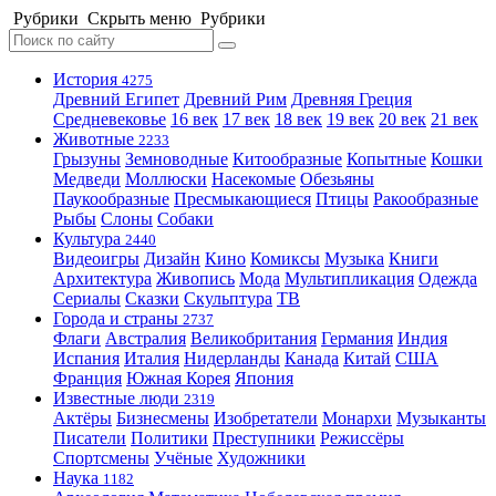
Рубрики
Скрыть меню
Рубрики
История
4275
Древний Египет
Древний Рим
Древняя Греция
Средневековье
16 век
17 век
18 век
19 век
20 век
21 век
Животные
2233
Грызуны
Земноводные
Китообразные
Копытные
Кошки
Медведи
Моллюски
Насекомые
Обезьяны
Паукообразные
Пресмыкающиеся
Птицы
Ракообразные
Рыбы
Слоны
Собаки
Культура
2440
Видеоигры
Дизайн
Кино
Комиксы
Музыка
Книги
Архитектура
Живопись
Мода
Мультипликация
Одежда
Сериалы
Сказки
Скульптура
ТВ
Города и страны
2737
Флаги
Австралия
Великобритания
Германия
Индия
Испания
Италия
Нидерланды
Канада
Китай
США
Франция
Южная Корея
Япония
Известные люди
2319
Актёры
Бизнесмены
Изобретатели
Монархи
Музыканты
Писатели
Политики
Преступники
Режиссёры
Спортсмены
Учёные
Художники
Наука
1182