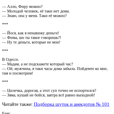
— Алло, Фиру можно?
— Молодой человек, её таки нет дома.
— Знаю, она у меня. Таки её можно?
***
— Йося, как я ненавижу деньги!
— Фима, шо ты такое говоришь?!
— Ну те деньги, которые не мои!
***
В Одессе.
— Мадам, а не подскажете который час?
— Ой, мужчина, я таки часы дома забыла. Пойдемте ко мне,
там и посмотрим!
***
— Цилечка, дорогая, а этот суп точно не испортился?
— Зяма, кушай не бойся, завтра всё равно выходной!
Читайте также:
Подборка шуток и анекдотов № 101
Еще: