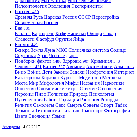
Археология
Математика
Нобелевская премия
Палеонтология
Эволюция
Эксперименты
Россия
1430
Древняя Русь
Царская Россия
СССР
Перестройка
Современная Россия
Еда
881
Бананы
Картофель
Кофе
Напитки
Овощи
Сахар
Сладости
Фастфуд
Фрукты
Яйца
Космос
449
Венера
Земля
Луна
МКС
Солнечная система
Солнце
Спутники
Уран
Чёрные дыры
Подборки фактов
Здоровье
Криминал
1488
907
548
Человек
Бизнес
Авиация
Автомобили
Алкоголь
1431
597
Вино
Война
Дети
Законы
Запахи
Изобретения
Интернет
Катастрофы
Корабли
Курьёзы
Медицина
Металлы
Места
Мир
Мифология
Мифы
Названия
Наркотики
Общество
Олимпийские игры
Оружие
Отношения
Персоны
Пиво
Политика
Природа
Психология
Путешествия
Работа
Радиация
Растения
Рекорды
Религия
Самолёты
Секс
Смерть
Советы
Спорт
Табак
Термины
Технологии
Титаник
Транспорт
Фотографии
Цвета
Эволюция
Языки
Анекдоты
14.02.2017