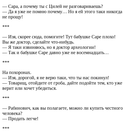
— Сара, а почему ты с Цилей не разговариваешь?
— Да я уже не помню почему… Но я ей этого таки никогда
не прощу!
***
— Изя, скорее сюда, помогите! Тут бабушке Саре плохо!
Вы же доктор, сделайте что-нибудь.
— Я таки извиняюсь, но я доктор археологии!
— Так и бабушке Саре давно уже не восемнадцать…
***
На похоронах.
— Изя, дорогой, я не верю таки, что ты нас покинул!
— Товарищ, отойдите от гроба, дайте подойти тем, кто уже
верит или хочет убедиться.
***
— Рабинович, как вы полагаете, можно ли купить честного
человека?
— Продать легче!
***