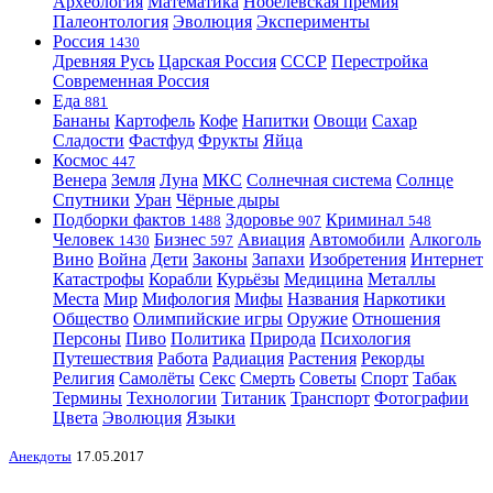
Археология
Математика
Нобелевская премия
Палеонтология
Эволюция
Эксперименты
Россия
1430
Древняя Русь
Царская Россия
СССР
Перестройка
Современная Россия
Еда
881
Бананы
Картофель
Кофе
Напитки
Овощи
Сахар
Сладости
Фастфуд
Фрукты
Яйца
Космос
447
Венера
Земля
Луна
МКС
Солнечная система
Солнце
Спутники
Уран
Чёрные дыры
Подборки фактов
Здоровье
Криминал
1488
907
548
Человек
Бизнес
Авиация
Автомобили
Алкоголь
1430
597
Вино
Война
Дети
Законы
Запахи
Изобретения
Интернет
Катастрофы
Корабли
Курьёзы
Медицина
Металлы
Места
Мир
Мифология
Мифы
Названия
Наркотики
Общество
Олимпийские игры
Оружие
Отношения
Персоны
Пиво
Политика
Природа
Психология
Путешествия
Работа
Радиация
Растения
Рекорды
Религия
Самолёты
Секс
Смерть
Советы
Спорт
Табак
Термины
Технологии
Титаник
Транспорт
Фотографии
Цвета
Эволюция
Языки
Анекдоты
17.05.2017