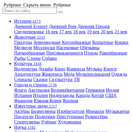
Рубрики
Скрыть меню
Рубрики
История
4273
Древний Египет
Древний Рим
Древняя Греция
Средневековье
16 век
17 век
18 век
19 век
20 век
21 век
Животные
2232
Грызуны
Земноводные
Китообразные
Копытные
Кошки
Медведи
Моллюски
Насекомые
Обезьяны
Паукообразные
Пресмыкающиеся
Птицы
Ракообразные
Рыбы
Слоны
Собаки
Культура
2438
Видеоигры
Дизайн
Кино
Комиксы
Музыка
Книги
Архитектура
Живопись
Мода
Мультипликация
Одежда
Сериалы
Сказки
Скульптура
ТВ
Города и страны
2736
Флаги
Австралия
Великобритания
Германия
Индия
Испания
Италия
Нидерланды
Канада
Китай
США
Франция
Южная Корея
Япония
Известные люди
2317
Актёры
Бизнесмены
Изобретатели
Монархи
Музыканты
Писатели
Политики
Преступники
Режиссёры
Спортсмены
Учёные
Художники
Наука
1182