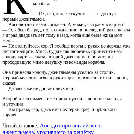
К
корабля.
— Ох, сэр, как же скучно… — вздохнул
первый джентльмен.
— Абсолютно с вами согласен. А может, сыграем в карты?
— О, я был бы рад, но, к сожалению, в последний раз в карты
я играл двадцать лет тому назад, когда ещё была жива моя
жена…
— Не волнуйтесь, сэр. Я вообще карты в руках не держал уже
лет пятнадцать. Мисс, будьте так любезны, принесите нам
колоду карт. — сказал второй джентльмен, остановив
проходившую мимо девушку из команды корабля.
Она принесла колоду, джентльмены уселись за столик.
Первый мужчина взял в руки карты и, взвесив их на ладони,
сказал:
— Да здесь же не достаёт двух карт!
Второй джентльмен тоже прикинул на ладони вес колоды
и уточнил:
— Вы правы, сэр, здесь нет шестёрки треф и бубнового
короля!
Читайте также:
Анекдот про английского
джентльмена, угодившего за решётку