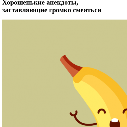
Хорошенькие анекдоты,
заставляющие громко смеяться