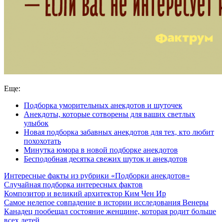
Еще:
Подборка уморительных анекдотов и шуточек
Анекдоты, которые сотворены для ваших светлых
улыбок
Новая подборка забавных анекдотов для тех, кто любит
похохотать
Минутка юмора в новой подборке анекдотов
Бесподобная десятка свежих шуток и анекдотов
Интересные факты из рубрики «Подборки анекдотов»
Случайная подборка интересных фактов
Композитор и великий архитектор Ким Чен Ир
Самое нелепое совпадение в истории исследования Венеры
Канадец пообещал состояние женщине, которая родит больше
всех детей