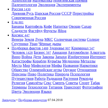
Археология
Математика
Нобелевская премия
Палеонтология
Эволюция
Эксперименты
Россия
1430
Древняя Русь
Царская Россия
СССР
Перестройка
Современная Россия
Еда
881
Бананы
Картофель
Кофе
Напитки
Овощи
Сахар
Сладости
Фастфуд
Фрукты
Яйца
Космос
447
Венера
Земля
Луна
МКС
Солнечная система
Солнце
Спутники
Уран
Чёрные дыры
Подборки фактов
Здоровье
Криминал
1488
907
547
Человек
Бизнес
Авиация
Автомобили
Алкоголь
1428
597
Вино
Война
Дети
Законы
Запахи
Изобретения
Интернет
Катастрофы
Корабли
Курьёзы
Медицина
Металлы
Места
Мир
Мифология
Мифы
Названия
Наркотики
Общество
Олимпийские игры
Оружие
Отношения
Персоны
Пиво
Политика
Природа
Психология
Путешествия
Работа
Радиация
Растения
Рекорды
Религия
Самолёты
Секс
Смерть
Советы
Спорт
Табак
Термины
Технологии
Титаник
Транспорт
Фотографии
Цвета
Эволюция
Языки
Анекдоты
•
Подборки анекдотов
07.04.2018