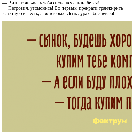
— Вить, глянь-ка, у тебя снова вся спина белая!
— Петрович, угомонись! Во-первых, прекрати транжирить
казенную известь, а во-вторых, День дурака был вчера!