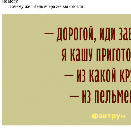
не могу.
— Почему же? Ведь вчера же вы смогли!