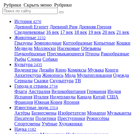
Рубрики
Скрыть меню
Рубрики
История
4270
Древний Египет
Древний Рим
Древняя Греция
Средневековье
16 век
17 век
18 век
19 век
20 век
21 век
Животные
2232
Грызуны
Земноводные
Китообразные
Копытные
Кошки
Медведи
Моллюски
Насекомые
Обезьяны
Паукообразные
Пресмыкающиеся
Птицы
Ракообразные
Рыбы
Слоны
Собаки
Культура
2435
Видеоигры
Дизайн
Кино
Комиксы
Музыка
Книги
Архитектура
Живопись
Мода
Мультипликация
Одежда
Сериалы
Сказки
Скульптура
ТВ
Города и страны
2734
Флаги
Австралия
Великобритания
Германия
Индия
Испания
Италия
Нидерланды
Канада
Китай
США
Франция
Южная Корея
Япония
Известные люди
2314
Актёры
Бизнесмены
Изобретатели
Монархи
Музыканты
Писатели
Политики
Преступники
Режиссёры
Спортсмены
Учёные
Художники
Наука
1182