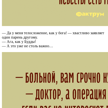
— Да у меня телосложение, как у бога! — хвастливо заявляет
один парень другому.
— Ага, как у Будды!
— А это уже не столь важно…