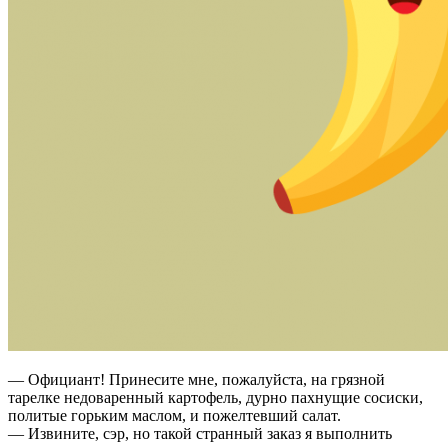
— Официант! Принесите мне, пожалуйста, на грязной
тарелке недоваренный картофель, дурно пахнущие сосиски,
политые горьким маслом, и пожелтевший салат.
— Извините, сэр, но такой странный заказ я выполнить