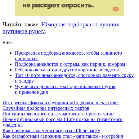
Читайте также:
Юморная подборка от лучших
шутников рунета
Еще:
Прекрасная подборка анекдотов, чтобы заливисто
посмеяться
Подборка анекдотов с острым, как перчик, юмором
Ребёнок-экскаватор и другие короткие анекдоты
Топ-10 потешных анекдотов, способных развеять скуку
и хандру
Чумовая подборка самых оригинальных шуток
и приколов дня
Интересные факты из рубрики «Подборки анекдотов»
Случайная подборка интересных фактов
Пингвины женского пола участвуют в проституции
Почему финальный босс Half-Life похож на гигантского
младенца
Как появилась знаменитая фраза «I’ll be back»
Как безработный сапожник стал «капитаном» и ограбил