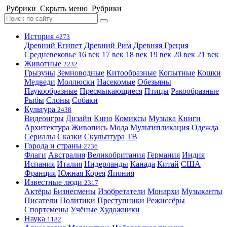
Рубрики
Скрыть меню
Рубрики
История
4273
Древний Египет
Древний Рим
Древняя Греция
Средневековье
16 век
17 век
18 век
19 век
20 век
21 век
Животные
2232
Грызуны
Земноводные
Китообразные
Копытные
Кошки
Медведи
Моллюски
Насекомые
Обезьяны
Паукообразные
Пресмыкающиеся
Птицы
Ракообразные
Рыбы
Слоны
Собаки
Культура
2438
Видеоигры
Дизайн
Кино
Комиксы
Музыка
Книги
Архитектура
Живопись
Мода
Мультипликация
Одежда
Сериалы
Сказки
Скульптура
ТВ
Города и страны
2736
Флаги
Австралия
Великобритания
Германия
Индия
Испания
Италия
Нидерланды
Канада
Китай
США
Франция
Южная Корея
Япония
Известные люди
2317
Актёры
Бизнесмены
Изобретатели
Монархи
Музыканты
Писатели
Политики
Преступники
Режиссёры
Спортсмены
Учёные
Художники
Наука
1182