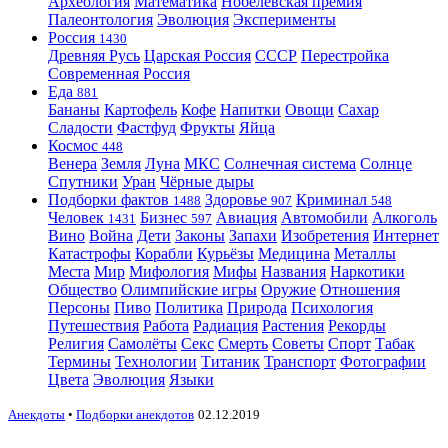
Археология
Математика
Нобелевская премия
Палеонтология
Эволюция
Эксперименты
Россия
1430
Древняя Русь
Царская Россия
СССР
Перестройка
Современная Россия
Еда
881
Бананы
Картофель
Кофе
Напитки
Овощи
Сахар
Сладости
Фастфуд
Фрукты
Яйца
Космос
448
Венера
Земля
Луна
МКС
Солнечная система
Солнце
Спутники
Уран
Чёрные дыры
Подборки фактов
Здоровье
Криминал
1488
907
548
Человек
Бизнес
Авиация
Автомобили
Алкоголь
1431
597
Вино
Война
Дети
Законы
Запахи
Изобретения
Интернет
Катастрофы
Корабли
Курьёзы
Медицина
Металлы
Места
Мир
Мифология
Мифы
Названия
Наркотики
Общество
Олимпийские игры
Оружие
Отношения
Персоны
Пиво
Политика
Природа
Психология
Путешествия
Работа
Радиация
Растения
Рекорды
Религия
Самолёты
Секс
Смерть
Советы
Спорт
Табак
Термины
Технологии
Титаник
Транспорт
Фотографии
Цвета
Эволюция
Языки
Анекдоты
•
Подборки анекдотов
02.12.2019