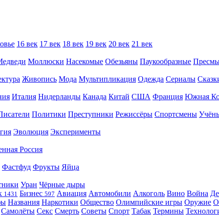
овье
16 век
17 век
18 век
19 век
20 век
21 век
Медведи
Моллюски
Насекомые
Обезьяны
Паукообразные
Пресм
ектура
Живопись
Мода
Мультипликация
Одежда
Сериалы
Сказк
ния
Италия
Нидерланды
Канада
Китай
США
Франция
Южная Ко
Писатели
Политики
Преступники
Режиссёры
Спортсмены
Учён
гия
Эволюция
Эксперименты
енная Россия
Фастфуд
Фрукты
Яйца
тники
Уран
Чёрные дыры
к
Бизнес
Авиация
Автомобили
Алкоголь
Вино
Война
Де
1431
597
фы
Названия
Наркотики
Общество
Олимпийские игры
Оружие
О
Самолёты
Секс
Смерть
Советы
Спорт
Табак
Термины
Технолог