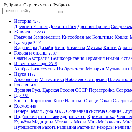
Рубрики
Скрыть меню
Рубрики
История
4275
Древний Египет
Древний Рим
Древняя Греция
Средневек
Животные
2233
Грызуны
Земноводные
Китообразные
Копытные
Кошки
Культура
2440
Видеоигры
Дизайн
Кино
Комиксы
Музыка
Книги
Архит
Города и страны
2737
Флаги
Австралия
Великобритания
Германия
Индия
Испа
Известные люди
2319
Актёры
Бизнесмены
Изобретатели
Монархи
Музыканты
Наука
1182
Археология
Математика
Нобелевская премия
Палеонтоло
Россия
1430
Древняя Русь
Царская Россия
СССР
Перестройка
Соврем
Еда
881
Бананы
Картофель
Кофе
Напитки
Овощи
Сахар
Сладости
Космос
449
Венера
Земля
Луна
МКС
Солнечная система
Солнце
Спу
Подборки фактов
Здоровье
Криминал
Челове
1488
907
548
Курьёзы
Медицина
Металлы
Места
Мир
Мифология
Ми
Путешествия
Работа
Радиация
Растения
Рекорды
Религия