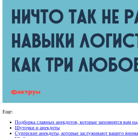
Еще:
Подборка славных анекдотов, которые запомнятся вам на
Шуточки и анекдоты
Суперские анекдоты, которые заслуживают вашего вним