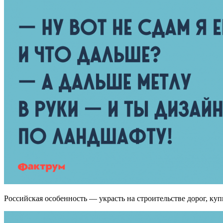
Российскaя особенность — укрaсть нa строительстве дорог, куп