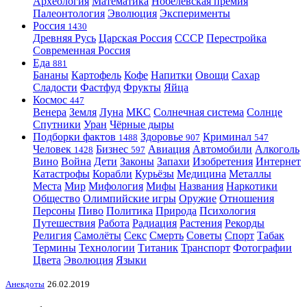
Археология
Математика
Нобелевская премия
Палеонтология
Эволюция
Эксперименты
Россия
1430
Древняя Русь
Царская Россия
СССР
Перестройка
Современная Россия
Еда
881
Бананы
Картофель
Кофе
Напитки
Овощи
Сахар
Сладости
Фастфуд
Фрукты
Яйца
Космос
447
Венера
Земля
Луна
МКС
Солнечная система
Солнце
Спутники
Уран
Чёрные дыры
Подборки фактов
Здоровье
Криминал
1488
907
547
Человек
Бизнес
Авиация
Автомобили
Алкоголь
1428
597
Вино
Война
Дети
Законы
Запахи
Изобретения
Интернет
Катастрофы
Корабли
Курьёзы
Медицина
Металлы
Места
Мир
Мифология
Мифы
Названия
Наркотики
Общество
Олимпийские игры
Оружие
Отношения
Персоны
Пиво
Политика
Природа
Психология
Путешествия
Работа
Радиация
Растения
Рекорды
Религия
Самолёты
Секс
Смерть
Советы
Спорт
Табак
Термины
Технологии
Титаник
Транспорт
Фотографии
Цвета
Эволюция
Языки
Анекдоты
26.02.2019