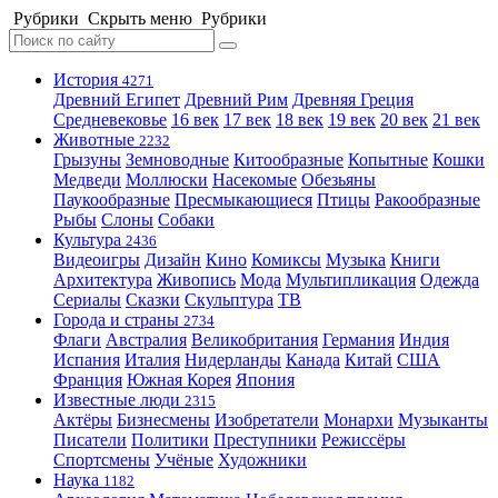
Рубрики
Скрыть меню
Рубрики
История
4271
Древний Египет
Древний Рим
Древняя Греция
Средневековье
16 век
17 век
18 век
19 век
20 век
21 век
Животные
2232
Грызуны
Земноводные
Китообразные
Копытные
Кошки
Медведи
Моллюски
Насекомые
Обезьяны
Паукообразные
Пресмыкающиеся
Птицы
Ракообразные
Рыбы
Слоны
Собаки
Культура
2436
Видеоигры
Дизайн
Кино
Комиксы
Музыка
Книги
Архитектура
Живопись
Мода
Мультипликация
Одежда
Сериалы
Сказки
Скульптура
ТВ
Города и страны
2734
Флаги
Австралия
Великобритания
Германия
Индия
Испания
Италия
Нидерланды
Канада
Китай
США
Франция
Южная Корея
Япония
Известные люди
2315
Актёры
Бизнесмены
Изобретатели
Монархи
Музыканты
Писатели
Политики
Преступники
Режиссёры
Спортсмены
Учёные
Художники
Наука
1182