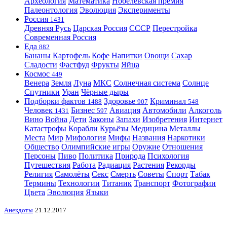
Археология
Математика
Нобелевская премия
Палеонтология
Эволюция
Эксперименты
Россия
1431
Древняя Русь
Царская Россия
СССР
Перестройка
Современная Россия
Еда
882
Бананы
Картофель
Кофе
Напитки
Овощи
Сахар
Сладости
Фастфуд
Фрукты
Яйца
Космос
449
Венера
Земля
Луна
МКС
Солнечная система
Солнце
Спутники
Уран
Чёрные дыры
Подборки фактов
Здоровье
Криминал
1488
907
548
Человек
Бизнес
Авиация
Автомобили
Алкоголь
1431
597
Вино
Война
Дети
Законы
Запахи
Изобретения
Интернет
Катастрофы
Корабли
Курьёзы
Медицина
Металлы
Места
Мир
Мифология
Мифы
Названия
Наркотики
Общество
Олимпийские игры
Оружие
Отношения
Персоны
Пиво
Политика
Природа
Психология
Путешествия
Работа
Радиация
Растения
Рекорды
Религия
Самолёты
Секс
Смерть
Советы
Спорт
Табак
Термины
Технологии
Титаник
Транспорт
Фотографии
Цвета
Эволюция
Языки
Анекдоты
21.12.2017