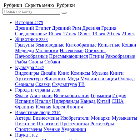
Рубрики
Скрыть меню
Рубрики
История
4275
Древний Египет
Древний Рим
Древняя Греция
Средневековье
16 век
17 век
18 век
19 век
20 век
21 век
Животные
2233
Грызуны
Земноводные
Китообразные
Копытные
Кошки
Медведи
Моллюски
Насекомые
Обезьяны
Паукообразные
Пресмыкающиеся
Птицы
Ракообразные
Рыбы
Слоны
Собаки
Культура
2442
Видеоигры
Дизайн
Кино
Комиксы
Музыка
Книги
Архитектура
Живопись
Мода
Мультипликация
Одежда
Сериалы
Сказки
Скульптура
ТВ
Города и страны
2738
Флаги
Австралия
Великобритания
Германия
Индия
Испания
Италия
Нидерланды
Канада
Китай
США
Франция
Южная Корея
Япония
Известные люди
2319
Актёры
Бизнесмены
Изобретатели
Монархи
Музыканты
Писатели
Политики
Преступники
Режиссёры
Спортсмены
Учёные
Художники
Наука
1182