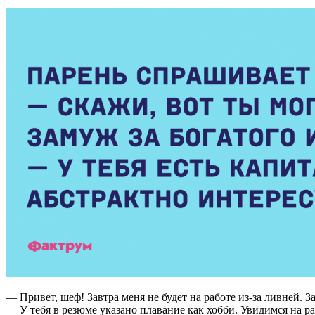
— Привет, шеф! Завтра меня не будет на работе из-за ливней. За
— У тебя в резюме указано плавание как хобби. Увидимся на ра