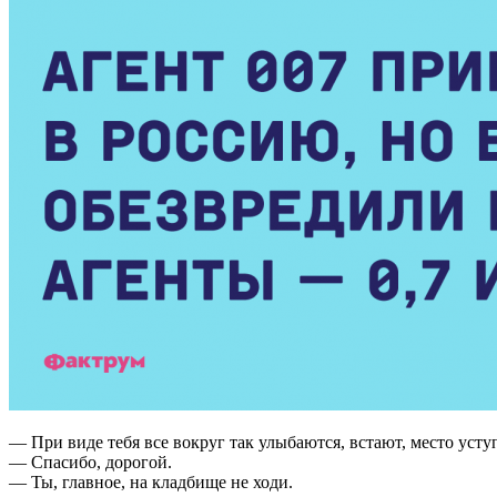
— При виде тебя все вокруг так улыбаются, встают, место ус
— Спасибо, дорогой.
— Ты, главное, на кладбище не ходи.