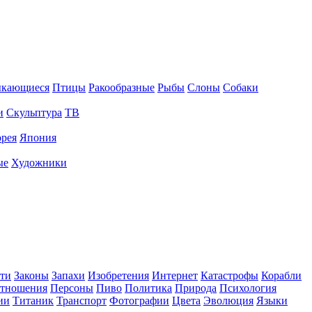
ыкающиеся
Птицы
Ракообразные
Рыбы
Слоны
Собаки
и
Скульптура
ТВ
рея
Япония
ые
Художники
ти
Законы
Запахи
Изобретения
Интернет
Катастрофы
Корабли
тношения
Персоны
Пиво
Политика
Природа
Психология
ии
Титаник
Транспорт
Фотографии
Цвета
Эволюция
Языки