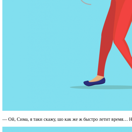
— Ой, Сима, я таки скажу, шо как же ж быстро летит время… Н