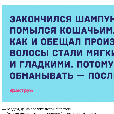
— Мадам, да из вас уже песок сыпется!
— Это не песок, это не сгоревший в молодости порох.