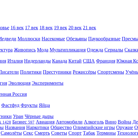
овье
16 век
17 век
18 век
19 век
20 век
21 век
Медведи
Моллюски
Насекомые
Обезьяны
Паукообразные
Пресм
ектура
Живопись
Мода
Мультипликация
Одежда
Сериалы
Сказк
ния
Италия
Нидерланды
Канада
Китай
США
Франция
Южная Ко
Писатели
Политики
Преступники
Режиссёры
Спортсмены
Учён
гия
Эволюция
Эксперименты
енная Россия
Фастфуд
Фрукты
Яйца
тники
Уран
Чёрные дыры
к
Бизнес
Авиация
Автомобили
Алкоголь
Вино
Война
Де
1428
597
фы
Названия
Наркотики
Общество
Олимпийские игры
Оружие
О
Самолёты
Секс
Смерть
Советы
Спорт
Табак
Термины
Технолог