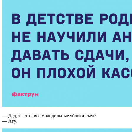
— Дед, ты что, все молодильные яблоки съел?
— Агу.