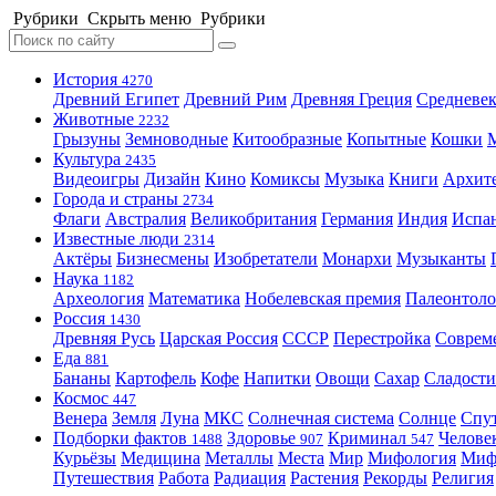
Рубрики
Скрыть меню
Рубрики
История
4270
Древний Египет
Древний Рим
Древняя Греция
Средневек
Животные
2232
Грызуны
Земноводные
Китообразные
Копытные
Кошки
Культура
2435
Видеоигры
Дизайн
Кино
Комиксы
Музыка
Книги
Архит
Города и страны
2734
Флаги
Австралия
Великобритания
Германия
Индия
Испа
Известные люди
2314
Актёры
Бизнесмены
Изобретатели
Монархи
Музыканты
Наука
1182
Археология
Математика
Нобелевская премия
Палеонтоло
Россия
1430
Древняя Русь
Царская Россия
СССР
Перестройка
Соврем
Еда
881
Бананы
Картофель
Кофе
Напитки
Овощи
Сахар
Сладости
Космос
447
Венера
Земля
Луна
МКС
Солнечная система
Солнце
Спу
Подборки фактов
Здоровье
Криминал
Челове
1488
907
547
Курьёзы
Медицина
Металлы
Места
Мир
Мифология
Ми
Путешествия
Работа
Радиация
Растения
Рекорды
Религия