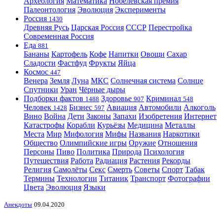
Археология
Математика
Нобелевская премия
Палеонтология
Эволюция
Эксперименты
Россия
1430
Древняя Русь
Царская Россия
СССР
Перестройка
Современная Россия
Еда
881
Бананы
Картофель
Кофе
Напитки
Овощи
Сахар
Сладости
Фастфуд
Фрукты
Яйца
Космос
447
Венера
Земля
Луна
МКС
Солнечная система
Солнце
Спутники
Уран
Чёрные дыры
Подборки фактов
Здоровье
Криминал
1488
907
548
Человек
Бизнес
Авиация
Автомобили
Алкоголь
1428
597
Вино
Война
Дети
Законы
Запахи
Изобретения
Интернет
Катастрофы
Корабли
Курьёзы
Медицина
Металлы
Места
Мир
Мифология
Мифы
Названия
Наркотики
Общество
Олимпийские игры
Оружие
Отношения
Персоны
Пиво
Политика
Природа
Психология
Путешествия
Работа
Радиация
Растения
Рекорды
Религия
Самолёты
Секс
Смерть
Советы
Спорт
Табак
Термины
Технологии
Титаник
Транспорт
Фотографии
Цвета
Эволюция
Языки
Анекдоты
09.04.2020