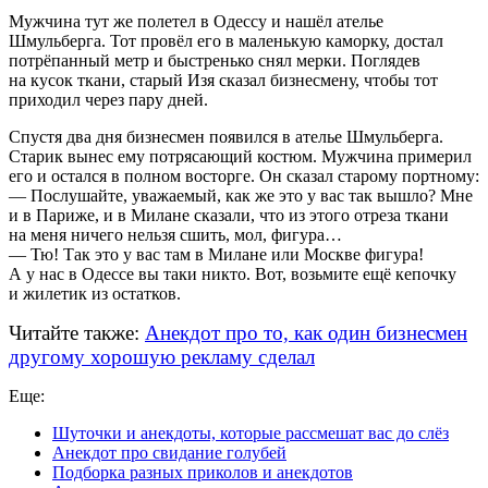
Мужчина тут же полетел в Одессу и нашёл ателье
Шмульберга. Тот провёл его в маленькую каморку, достал
потрёпанный метр и быстренько снял мерки. Поглядев
на кусок ткани, старый Изя сказал бизнесмену, чтобы тот
приходил через пару дней.
Спустя два дня бизнесмен появился в ателье Шмульберга.
Старик вынес ему потрясающий костюм. Мужчина примерил
его и остался в полном восторге. Он сказал старому портному:
— Послушайте, уважаемый, как же это у вас так вышло? Мне
и в Париже, и в Милане сказали, что из этого отреза ткани
на меня ничего нельзя сшить, мол, фигура…
— Тю! Так это у вас там в Милане или Москве фигура!
А у нас в Одессе вы таки никто. Вот, возьмите ещё кепочку
и жилетик из остатков.
Читайте также:
Анекдот про то, как один бизнесмен
другому хорошую рекламу сделал
Еще:
Шуточки и анекдоты, которые рассмешат вас до слёз
Анекдот про свидание голубей
Подборка разных приколов и анекдотов