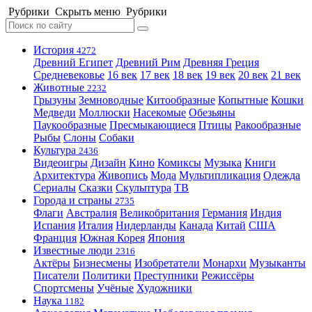
Рубрики
Скрыть меню
Рубрики
История
4272
Древний Египет
Древний Рим
Древняя Греция
Средневековье
16 век
17 век
18 век
19 век
20 век
21 век
Животные
2232
Грызуны
Земноводные
Китообразные
Копытные
Кошки
Медведи
Моллюски
Насекомые
Обезьяны
Паукообразные
Пресмыкающиеся
Птицы
Ракообразные
Рыбы
Слоны
Собаки
Культура
2436
Видеоигры
Дизайн
Кино
Комиксы
Музыка
Книги
Архитектура
Живопись
Мода
Мультипликация
Одежда
Сериалы
Сказки
Скульптура
ТВ
Города и страны
2735
Флаги
Австралия
Великобритания
Германия
Индия
Испания
Италия
Нидерланды
Канада
Китай
США
Франция
Южная Корея
Япония
Известные люди
2316
Актёры
Бизнесмены
Изобретатели
Монархи
Музыканты
Писатели
Политики
Преступники
Режиссёры
Спортсмены
Учёные
Художники
Наука
1182