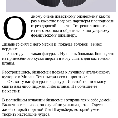
О
дному очень известному бизнесмену как-то
раз в качестве подарка партнёры преподнесли
отрез дорогой шерсти. Тот решил пошить
из него костюм и обратился к популярному
французскому дизайнеру.
Дизайнер снял с него мерки и, покачав головой, вынес
вердикт:
— Знаете, у вас такая фигура… Ну очень большая. Боюсь, что
из принесённого куска шерсти я могу сшить для вас только
штаны.
Расстроившись, бизнесмен поехал к лучшему итальянскому
кутюрье в Милан. Тот измерил его и произнёс:
— Ох, вот у вас фигура так фигура. Из этой ткани я могу
сшить вам либо пиджак, либо штаны. На большее её
не хватит.
В полнейшем отчаянии бизнесмен отправился к себе домой.
Включив телевизор, он случайно услышал, что в Одессе
живёт старый портной Изя Шмульберг, который умеет
творить настоящие чудеса.