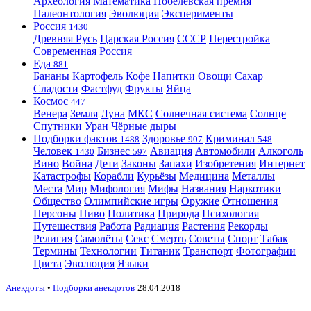
Археология
Математика
Нобелевская премия
Палеонтология
Эволюция
Эксперименты
Россия
1430
Древняя Русь
Царская Россия
СССР
Перестройка
Современная Россия
Еда
881
Бананы
Картофель
Кофе
Напитки
Овощи
Сахар
Сладости
Фастфуд
Фрукты
Яйца
Космос
447
Венера
Земля
Луна
МКС
Солнечная система
Солнце
Спутники
Уран
Чёрные дыры
Подборки фактов
Здоровье
Криминал
1488
907
548
Человек
Бизнес
Авиация
Автомобили
Алкоголь
1430
597
Вино
Война
Дети
Законы
Запахи
Изобретения
Интернет
Катастрофы
Корабли
Курьёзы
Медицина
Металлы
Места
Мир
Мифология
Мифы
Названия
Наркотики
Общество
Олимпийские игры
Оружие
Отношения
Персоны
Пиво
Политика
Природа
Психология
Путешествия
Работа
Радиация
Растения
Рекорды
Религия
Самолёты
Секс
Смерть
Советы
Спорт
Табак
Термины
Технологии
Титаник
Транспорт
Фотографии
Цвета
Эволюция
Языки
Анекдоты
•
Подборки анекдотов
28.04.2018