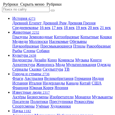
Рубрики
Скрыть меню
Рубрики
История
4273
Древний Египет
Древний Рим
Древняя Греция
Средневековье
16 век
17 век
18 век
19 век
20 век
21 век
Животные
2232
Грызуны
Земноводные
Китообразные
Копытные
Кошки
Медведи
Моллюски
Насекомые
Обезьяны
Паукообразные
Пресмыкающиеся
Птицы
Ракообразные
Рыбы
Слоны
Собаки
Культура
2438
Видеоигры
Дизайн
Кино
Комиксы
Музыка
Книги
Архитектура
Живопись
Мода
Мультипликация
Одежда
Сериалы
Сказки
Скульптура
ТВ
Города и страны
2736
Флаги
Австралия
Великобритания
Германия
Индия
Испания
Италия
Нидерланды
Канада
Китай
США
Франция
Южная Корея
Япония
Известные люди
2317
Актёры
Бизнесмены
Изобретатели
Монархи
Музыканты
Писатели
Политики
Преступники
Режиссёры
Спортсмены
Учёные
Художники
Наука
1182