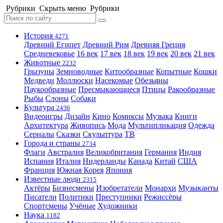
Рубрики
Скрыть меню
Рубрики
История
4271
Древний Египет
Древний Рим
Древняя Греция
Средневековье
16 век
17 век
18 век
19 век
20 век
21 век
Животные
2232
Грызуны
Земноводные
Китообразные
Копытные
Кошки
Медведи
Моллюски
Насекомые
Обезьяны
Паукообразные
Пресмыкающиеся
Птицы
Ракообразные
Рыбы
Слоны
Собаки
Культура
2436
Видеоигры
Дизайн
Кино
Комиксы
Музыка
Книги
Архитектура
Живопись
Мода
Мультипликация
Одежда
Сериалы
Сказки
Скульптура
ТВ
Города и страны
2734
Флаги
Австралия
Великобритания
Германия
Индия
Испания
Италия
Нидерланды
Канада
Китай
США
Франция
Южная Корея
Япония
Известные люди
2315
Актёры
Бизнесмены
Изобретатели
Монархи
Музыканты
Писатели
Политики
Преступники
Режиссёры
Спортсмены
Учёные
Художники
Наука
1182