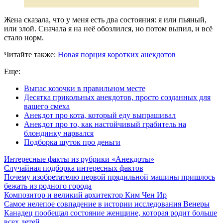
Жена сказала, что у меня есть два состояния: я или пьяный,
или злой. Сначала я на неё обозлился, но потом выпил, и всё
стало норм.
Читайте также:
Новая порция коротких анекдотов
Еще:
Выпас козочки в правильном месте
Десятка прикольных анекдотов, просто созданных для
вашего смеха
Анекдот про кота, который еду выпрашивал
Анекдот про то, как настойчивый грабитель на
блондинку нарвался
Подборка шуток про деньги
Интересные факты из рубрики «Анекдоты»
Случайная подборка интересных фактов
Почему изобретателю первой прядильной машины пришлось
бежать из родного города
Композитор и великий архитектор Ким Чен Ир
Самое нелепое совпадение в истории исследования Венеры
Канадец пообещал состояние женщине, которая родит больше
всех детей