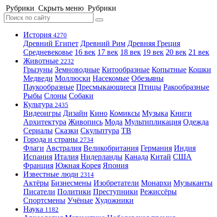
Рубрики
Скрыть меню
Рубрики
История
4270
Древний Египет
Древний Рим
Древняя Греция
Средневековье
16 век
17 век
18 век
19 век
20 век
21 век
Животные
2232
Грызуны
Земноводные
Китообразные
Копытные
Кошки
Медведи
Моллюски
Насекомые
Обезьяны
Паукообразные
Пресмыкающиеся
Птицы
Ракообразные
Рыбы
Слоны
Собаки
Культура
2435
Видеоигры
Дизайн
Кино
Комиксы
Музыка
Книги
Архитектура
Живопись
Мода
Мультипликация
Одежда
Сериалы
Сказки
Скульптура
ТВ
Города и страны
2734
Флаги
Австралия
Великобритания
Германия
Индия
Испания
Италия
Нидерланды
Канада
Китай
США
Франция
Южная Корея
Япония
Известные люди
2314
Актёры
Бизнесмены
Изобретатели
Монархи
Музыканты
Писатели
Политики
Преступники
Режиссёры
Спортсмены
Учёные
Художники
Наука
1182