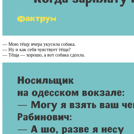
— Мою тёщу вчера укусила собака.
— Ну и как себя чувствует тёща?
— Тёща — хорошо, а вот собака сдохла.