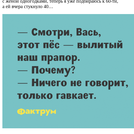
с женой одногодками, теперь я уже подбираюсь к 60-ти,
а ей вчера стукнуло 40…