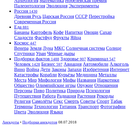
Археология
Математика
Нобелевская премия
Палеонтология
Эволюция
Эксперименты
Россия
1430
Древняя Русь
Царская Россия
СССР
Перестройка
Современная Россия
Еда
881
Бананы
Картофель
Кофе
Напитки
Овощи
Сахар
Сладости
Фастфуд
Фрукты
Яйца
Космос
447
Венера
Земля
Луна
МКС
Солнечная система
Солнце
Спутники
Уран
Чёрные дыры
Подборки фактов
Здоровье
Криминал
1488
907
547
Человек
Бизнес
Авиация
Автомобили
Алкоголь
1428
597
Вино
Война
Дети
Законы
Запахи
Изобретения
Интернет
Катастрофы
Корабли
Курьёзы
Медицина
Металлы
Места
Мир
Мифология
Мифы
Названия
Наркотики
Общество
Олимпийские игры
Оружие
Отношения
Персоны
Пиво
Политика
Природа
Психология
Путешествия
Работа
Радиация
Растения
Рекорды
Религия
Самолёты
Секс
Смерть
Советы
Спорт
Табак
Термины
Технологии
Титаник
Транспорт
Фотографии
Цвета
Эволюция
Языки
Анекдоты
•
Подборки анекдотов
08.07.2018