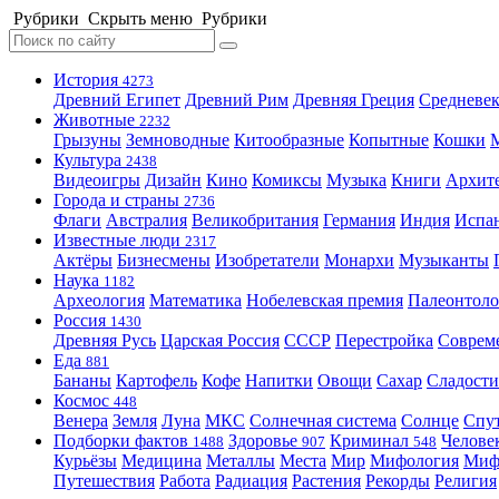
Рубрики
Скрыть меню
Рубрики
История
4273
Древний Египет
Древний Рим
Древняя Греция
Средневек
Животные
2232
Грызуны
Земноводные
Китообразные
Копытные
Кошки
Культура
2438
Видеоигры
Дизайн
Кино
Комиксы
Музыка
Книги
Архит
Города и страны
2736
Флаги
Австралия
Великобритания
Германия
Индия
Испа
Известные люди
2317
Актёры
Бизнесмены
Изобретатели
Монархи
Музыканты
Наука
1182
Археология
Математика
Нобелевская премия
Палеонтоло
Россия
1430
Древняя Русь
Царская Россия
СССР
Перестройка
Соврем
Еда
881
Бананы
Картофель
Кофе
Напитки
Овощи
Сахар
Сладости
Космос
448
Венера
Земля
Луна
МКС
Солнечная система
Солнце
Спу
Подборки фактов
Здоровье
Криминал
Челове
1488
907
548
Курьёзы
Медицина
Металлы
Места
Мир
Мифология
Ми
Путешествия
Работа
Радиация
Растения
Рекорды
Религия