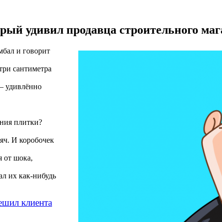
орый удивил продавца строительного маг
мбал и говорит
три сантиметра
 — удивлённо
ания плитки?
ч. И коробочек
 от шока,
ал их как-нибудь
ешил клиента