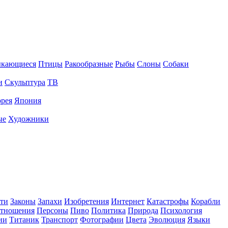
ыкающиеся
Птицы
Ракообразные
Рыбы
Слоны
Собаки
и
Скульптура
ТВ
рея
Япония
ые
Художники
ти
Законы
Запахи
Изобретения
Интернет
Катастрофы
Корабли
тношения
Персоны
Пиво
Политика
Природа
Психология
ии
Титаник
Транспорт
Фотографии
Цвета
Эволюция
Языки