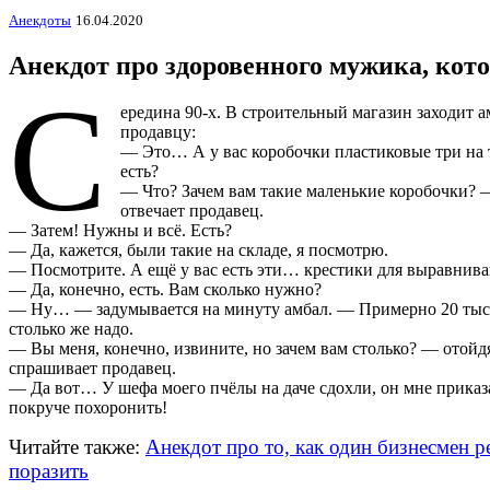
Анекдоты
16.04.2020
Анекдот про здоровенного мужика, кот
С
ередина 90-х. В строительный магазин заходит а
продавцу:
— Это… А у вас коробочки пластиковые три на 
есть?
— Что? Зачем вам такие маленькие коробочки?
отвечает продавец.
— Затем! Нужны и всё. Есть?
— Да, кажется, были такие на складе, я посмотрю.
— Посмотрите. А ещё у вас есть эти… крестики для выравнив
— Да, конечно, есть. Вам сколько нужно?
— Ну… — задумывается на минуту амбал. — Примерно 20 тыся
столько же надо.
— Вы меня, конечно, извините, но зачем вам столько? — отойдя
спрашивает продавец.
— Да вот… У шефа моего пчёлы на даче сдохли, он мне приказ
покруче похоронить!
Читайте также:
Анекдот про то, как один бизнесмен р
поразить