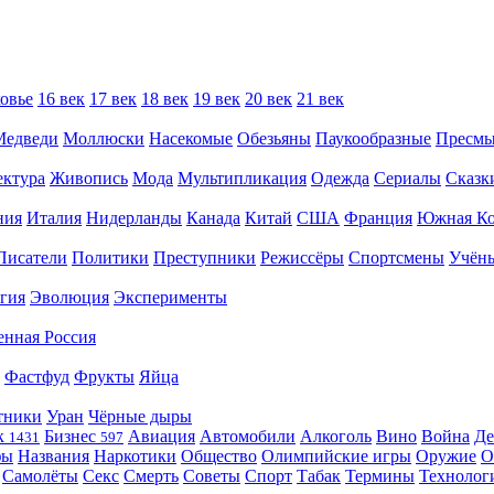
овье
16 век
17 век
18 век
19 век
20 век
21 век
Медведи
Моллюски
Насекомые
Обезьяны
Паукообразные
Пресм
ектура
Живопись
Мода
Мультипликация
Одежда
Сериалы
Сказк
ния
Италия
Нидерланды
Канада
Китай
США
Франция
Южная Ко
Писатели
Политики
Преступники
Режиссёры
Спортсмены
Учён
гия
Эволюция
Эксперименты
енная Россия
Фастфуд
Фрукты
Яйца
тники
Уран
Чёрные дыры
к
Бизнес
Авиация
Автомобили
Алкоголь
Вино
Война
Де
1431
597
фы
Названия
Наркотики
Общество
Олимпийские игры
Оружие
О
Самолёты
Секс
Смерть
Советы
Спорт
Табак
Термины
Технолог