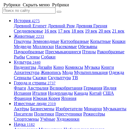
Рубрики
Скрыть меню
Рубрики
История
4275
Древний Египет
Древний Рим
Древняя Греция
Средневековье
16 век
17 век
18 век
19 век
20 век
21 век
Животные
2233
Грызуны
Земноводные
Китообразные
Копытные
Кошки
Медведи
Моллюски
Насекомые
Обезьяны
Паукообразные
Пресмыкающиеся
Птицы
Ракообразные
Рыбы
Слоны
Собаки
Культура
2440
Видеоигры
Дизайн
Кино
Комиксы
Музыка
Книги
Архитектура
Живопись
Мода
Мультипликация
Одежда
Сериалы
Сказки
Скульптура
ТВ
Города и страны
2737
Флаги
Австралия
Великобритания
Германия
Индия
Испания
Италия
Нидерланды
Канада
Китай
США
Франция
Южная Корея
Япония
Известные люди
2319
Актёры
Бизнесмены
Изобретатели
Монархи
Музыканты
Писатели
Политики
Преступники
Режиссёры
Спортсмены
Учёные
Художники
Наука
1182