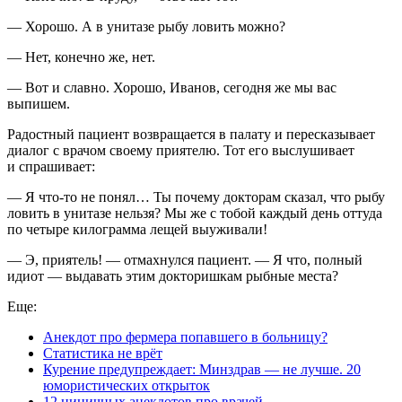
— Хорошо. А в унитазе рыбу ловить можно?
— Нет, конечно же, нет.
— Вот и славно. Хорошо, Иванов, сегодня же мы вас
выпишем.
Радостный пациент возвращается в палату и пересказывает
диалог с врачом своему приятелю. Тот его выслушивает
и спрашивает:
— Я что-то не понял… Ты почему докторам сказал, что рыбу
ловить в унитазе нельзя? Мы же с тобой каждый день оттуда
по четыре килограмма лещей выуживали!
— Э, приятель! — отмахнулся пациент. — Я что, полный
идиот — выдавать этим докторишкам рыбные места?
Еще:
Анекдот про фермера попавшего в больницу?
Статистика не врёт
Курение предупреждает: Минздрав — не лучше. 20
юмористических открыток
12 циничных анекдотов про врачей