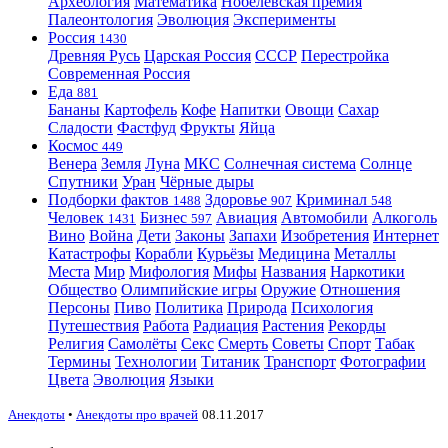
Археология
Математика
Нобелевская премия
Палеонтология
Эволюция
Эксперименты
Россия
1430
Древняя Русь
Царская Россия
СССР
Перестройка
Современная Россия
Еда
881
Бананы
Картофель
Кофе
Напитки
Овощи
Сахар
Сладости
Фастфуд
Фрукты
Яйца
Космос
449
Венера
Земля
Луна
МКС
Солнечная система
Солнце
Спутники
Уран
Чёрные дыры
Подборки фактов
Здоровье
Криминал
1488
907
548
Человек
Бизнес
Авиация
Автомобили
Алкоголь
1431
597
Вино
Война
Дети
Законы
Запахи
Изобретения
Интернет
Катастрофы
Корабли
Курьёзы
Медицина
Металлы
Места
Мир
Мифология
Мифы
Названия
Наркотики
Общество
Олимпийские игры
Оружие
Отношения
Персоны
Пиво
Политика
Природа
Психология
Путешествия
Работа
Радиация
Растения
Рекорды
Религия
Самолёты
Секс
Смерть
Советы
Спорт
Табак
Термины
Технологии
Титаник
Транспорт
Фотографии
Цвета
Эволюция
Языки
Анекдоты
•
Анекдоты про врачей
08.11.2017