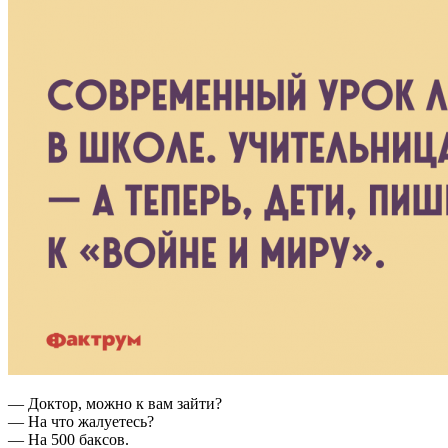
— Доктор, можно к вам зайти?
— На что жалуетесь?
— На 500 баксов.