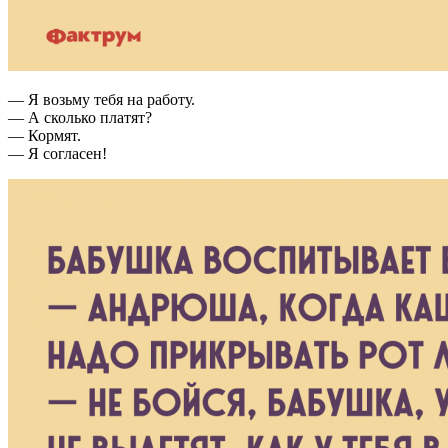
— Я возьму тебя на работу.
— А сколько платят?
— Кормят.
— Я согласен!