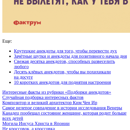
Еще:
Крутецкие анекдоты для того, чтобы перевести дух
Зачётные шутки и анекдоты для позитивного начала дня
Свежая десятка анекдотов, способных развеселить
любого
Десять клёвых анекдотов, чтобы вы похихикали
на досуге
10 коротких анекдотов для поднятия настроения
Интересные факты из рубрики «Подборки анекдотов»
Случайная подборка интересных фактов
Композитор и великий архитектор Ким Чен Ир
Самое нелепое совпадение в истории исследования Венеры
Канадец пообещал состояние женщине, которая родит больше
всех детей
Могила Иисуса Христа в Японии
Не кроссовок, а кроссовка