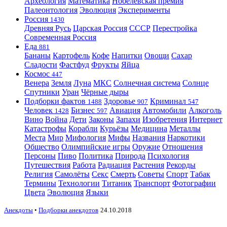
Археология
Математика
Нобелевская премия
Палеонтология
Эволюция
Эксперименты
Россия
1430
Древняя Русь
Царская Россия
СССР
Перестройка
Современная Россия
Еда
881
Бананы
Картофель
Кофе
Напитки
Овощи
Сахар
Сладости
Фастфуд
Фрукты
Яйца
Космос
447
Венера
Земля
Луна
МКС
Солнечная система
Солнце
Спутники
Уран
Чёрные дыры
Подборки фактов
Здоровье
Криминал
1488
907
547
Человек
Бизнес
Авиация
Автомобили
Алкоголь
1428
597
Вино
Война
Дети
Законы
Запахи
Изобретения
Интернет
Катастрофы
Корабли
Курьёзы
Медицина
Металлы
Места
Мир
Мифология
Мифы
Названия
Наркотики
Общество
Олимпийские игры
Оружие
Отношения
Персоны
Пиво
Политика
Природа
Психология
Путешествия
Работа
Радиация
Растения
Рекорды
Религия
Самолёты
Секс
Смерть
Советы
Спорт
Табак
Термины
Технологии
Титаник
Транспорт
Фотографии
Цвета
Эволюция
Языки
Анекдоты
•
Подборки анекдотов
24.10.2018