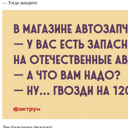
— Тогда заходите.
Две блондинки беседуют: