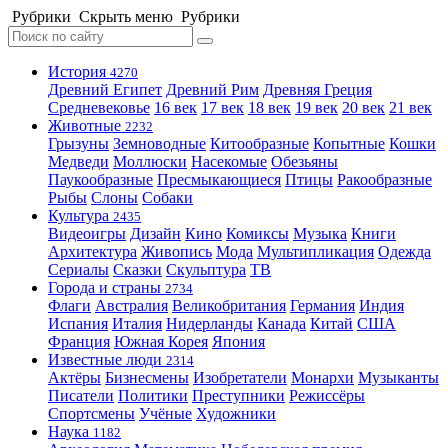
Рубрики
Скрыть меню
Рубрики
История
4270
Древний Египет
Древний Рим
Древняя Греция
Средневековье
16 век
17 век
18 век
19 век
20 век
21 век
Животные
2232
Грызуны
Земноводные
Китообразные
Копытные
Кошки
Медведи
Моллюски
Насекомые
Обезьяны
Паукообразные
Пресмыкающиеся
Птицы
Ракообразные
Рыбы
Слоны
Собаки
Культура
2435
Видеоигры
Дизайн
Кино
Комиксы
Музыка
Книги
Архитектура
Живопись
Мода
Мультипликация
Одежда
Сериалы
Сказки
Скульптура
ТВ
Города и страны
2734
Флаги
Австралия
Великобритания
Германия
Индия
Испания
Италия
Нидерланды
Канада
Китай
США
Франция
Южная Корея
Япония
Известные люди
2314
Актёры
Бизнесмены
Изобретатели
Монархи
Музыканты
Писатели
Политики
Преступники
Режиссёры
Спортсмены
Учёные
Художники
Наука
1182