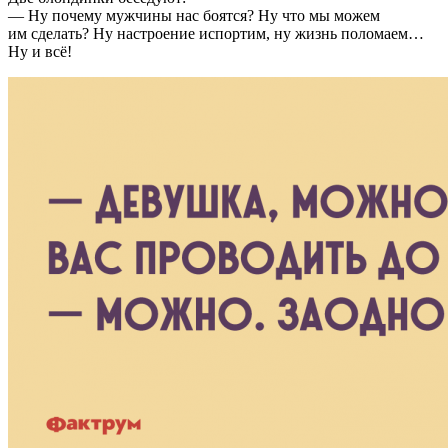
— Ну почему мужчины нас боятся? Ну что мы можем
им сделать? Ну настроение испортим, ну жизнь поломаем…
Ну и всё!