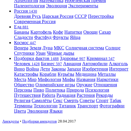
Археология
Математика
Нобелевская премия
Палеонтология
Эволюция
Эксперименты
Россия
1430
Древняя Русь
Царская Россия
СССР
Перестройка
Современная Россия
Еда
881
Бананы
Картофель
Кофе
Напитки
Овощи
Сахар
Сладости
Фастфуд
Фрукты
Яйца
Космос
447
Венера
Земля
Луна
МКС
Солнечная система
Солнце
Спутники
Уран
Чёрные дыры
Подборки фактов
Здоровье
Криминал
1488
907
547
Человек
Бизнес
Авиация
Автомобили
Алкоголь
1428
597
Вино
Война
Дети
Законы
Запахи
Изобретения
Интернет
Катастрофы
Корабли
Курьёзы
Медицина
Металлы
Места
Мир
Мифология
Мифы
Названия
Наркотики
Общество
Олимпийские игры
Оружие
Отношения
Персоны
Пиво
Политика
Природа
Психология
Путешествия
Работа
Радиация
Растения
Рекорды
Религия
Самолёты
Секс
Смерть
Советы
Спорт
Табак
Термины
Технологии
Титаник
Транспорт
Фотографии
Цвета
Эволюция
Языки
Анекдоты
•
Подборки анекдотов
28.04.2017