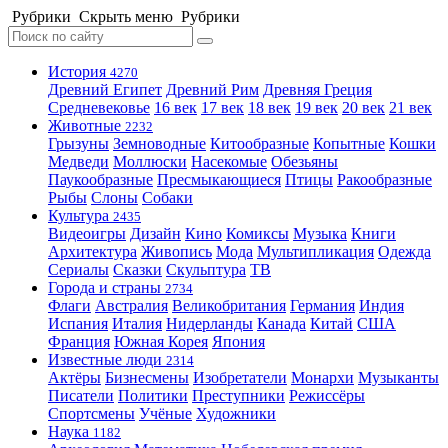
Рубрики
Скрыть меню
Рубрики
История
4270
Древний Египет
Древний Рим
Древняя Греция
Средневековье
16 век
17 век
18 век
19 век
20 век
21 век
Животные
2232
Грызуны
Земноводные
Китообразные
Копытные
Кошки
Медведи
Моллюски
Насекомые
Обезьяны
Паукообразные
Пресмыкающиеся
Птицы
Ракообразные
Рыбы
Слоны
Собаки
Культура
2435
Видеоигры
Дизайн
Кино
Комиксы
Музыка
Книги
Архитектура
Живопись
Мода
Мультипликация
Одежда
Сериалы
Сказки
Скульптура
ТВ
Города и страны
2734
Флаги
Австралия
Великобритания
Германия
Индия
Испания
Италия
Нидерланды
Канада
Китай
США
Франция
Южная Корея
Япония
Известные люди
2314
Актёры
Бизнесмены
Изобретатели
Монархи
Музыканты
Писатели
Политики
Преступники
Режиссёры
Спортсмены
Учёные
Художники
Наука
1182