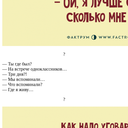
?
— Ты где был?
— На встрече одноклассников…
— Три дня?!
— Мы вспоминали…
— Что вспоминали?
— Где я живу…
?