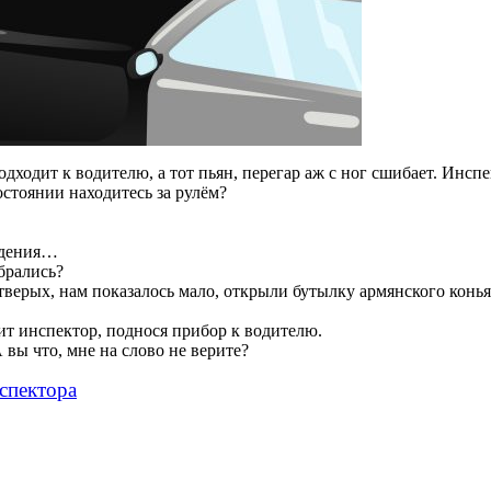
дходит к водителю, а тот пьян, перегар аж с ног сшибает. Инспе
остоянии находитесь за рулём?
ождения…
брались?
верых, нам показалось мало, открыли бутылку армянского коньяк
т инспектор, поднося прибор к водителю.
вы что, мне на слово не верите?
спектора