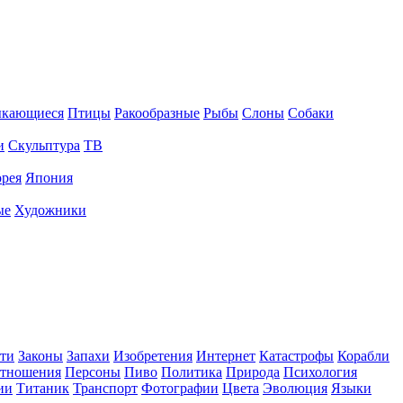
ыкающиеся
Птицы
Ракообразные
Рыбы
Слоны
Собаки
и
Скульптура
ТВ
рея
Япония
ые
Художники
ти
Законы
Запахи
Изобретения
Интернет
Катастрофы
Корабли
тношения
Персоны
Пиво
Политика
Природа
Психология
ии
Титаник
Транспорт
Фотографии
Цвета
Эволюция
Языки