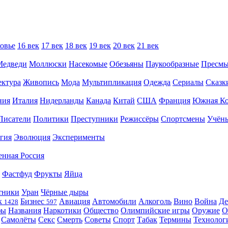
овье
16 век
17 век
18 век
19 век
20 век
21 век
Медведи
Моллюски
Насекомые
Обезьяны
Паукообразные
Пресм
ектура
Живопись
Мода
Мультипликация
Одежда
Сериалы
Сказк
ния
Италия
Нидерланды
Канада
Китай
США
Франция
Южная Ко
Писатели
Политики
Преступники
Режиссёры
Спортсмены
Учён
гия
Эволюция
Эксперименты
енная Россия
Фастфуд
Фрукты
Яйца
тники
Уран
Чёрные дыры
к
Бизнес
Авиация
Автомобили
Алкоголь
Вино
Война
Де
1428
597
фы
Названия
Наркотики
Общество
Олимпийские игры
Оружие
О
Самолёты
Секс
Смерть
Советы
Спорт
Табак
Термины
Технолог