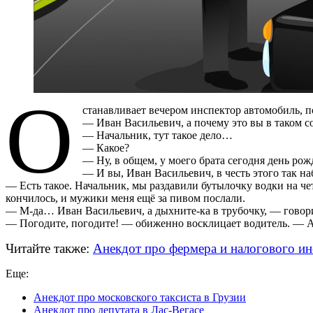
О
станавливает вечером инспектор автомобиль, по
— Иван Васильевич, а почему это вы в таком с
— Начальник, тут такое дело…
— Какое?
— Ну, в общем, у моего брата сегодня день р
— И вы, Иван Васильевич, в честь этого так на
— Есть такое. Начальник, мы раздавили бутылочку водки на чет
кончилось, и мужики меня ещё за пивом послали.
— М-да… Иван Васильевич, а дыхните-ка в трубочку, — говори
— Погодите, погодите! — обиженно восклицает водитель. — А 
Читайте также:
Анекдот про фермера и налогового ин
Еще:
Анекдот про московского таксиста в Грузии
Анекдот про депутата в Лас-Вегасе