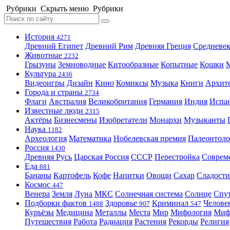
Рубрики
Скрыть меню
Рубрики
История
4271
Древний Египет
Древний Рим
Древняя Греция
Средневек
Животные
2232
Грызуны
Земноводные
Китообразные
Копытные
Кошки
Культура
2436
Видеоигры
Дизайн
Кино
Комиксы
Музыка
Книги
Архит
Города и страны
2734
Флаги
Австралия
Великобритания
Германия
Индия
Испа
Известные люди
2315
Актёры
Бизнесмены
Изобретатели
Монархи
Музыканты
Наука
1182
Археология
Математика
Нобелевская премия
Палеонтоло
Россия
1430
Древняя Русь
Царская Россия
СССР
Перестройка
Соврем
Еда
881
Бананы
Картофель
Кофе
Напитки
Овощи
Сахар
Сладости
Космос
447
Венера
Земля
Луна
МКС
Солнечная система
Солнце
Спу
Подборки фактов
Здоровье
Криминал
Челове
1488
907
547
Курьёзы
Медицина
Металлы
Места
Мир
Мифология
Ми
Путешествия
Работа
Радиация
Растения
Рекорды
Религия