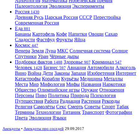
Археология
Математика
Нобелевская премия
Палеонтология
Эволюция
Эксперименты
Россия
1430
Древняя Русь
Царская Россия
СССР
Перестройка
Современная Россия
Еда
881
Бананы
Картофель
Кофе
Напитки
Овощи
Сахар
Сладости
Фастфуд
Фрукты
Яйца
Космос
447
Венера
Земля
Луна
МКС
Солнечная система
Солнце
Спутники
Уран
Чёрные дыры
Подборки фактов
Здоровье
Криминал
1488
907
547
Человек
Бизнес
Авиация
Автомобили
Алкоголь
1428
597
Вино
Война
Дети
Законы
Запахи
Изобретения
Интернет
Катастрофы
Корабли
Курьёзы
Медицина
Металлы
Места
Мир
Мифология
Мифы
Названия
Наркотики
Общество
Олимпийские игры
Оружие
Отношения
Персоны
Пиво
Политика
Природа
Психология
Путешествия
Работа
Радиация
Растения
Рекорды
Религия
Самолёты
Секс
Смерть
Советы
Спорт
Табак
Термины
Технологии
Титаник
Транспорт
Фотографии
Цвета
Эволюция
Языки
Анекдоты
•
Анекдоты про соседей
29.09.2017