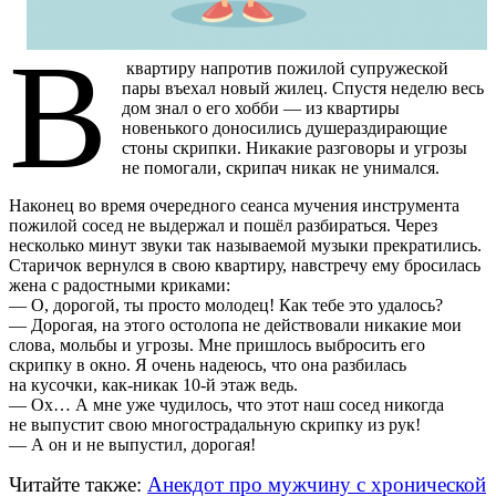
В
квартиру напротив пожилой супружеской
пары въехал новый жилец. Спустя неделю весь
дом знал о его хобби — из квартиры
новенького доносились душераздирающие
стоны скрипки. Никакие разговоры и угрозы
не помогали, скрипач никак не унимался.
Наконец во время очередного сеанса мучения инструмента
пожилой сосед не выдержал и пошёл разбираться. Через
несколько минут звуки так называемой музыки прекратились.
Старичок вернулся в свою квартиру, навстречу ему бросилась
жена с радостными криками:
— О, дорогой, ты просто молодец! Как тебе это удалось?
— Дорогая, на этого остолопа не действовали никакие мои
слова, мольбы и угрозы. Мне пришлось выбросить его
скрипку в окно. Я очень надеюсь, что она разбилась
на кусочки, как-никак 10-й этаж ведь.
— Ох… А мне уже чудилось, что этот наш сосед никогда
не выпустит свою многострадальную скрипку из рук!
— А он и не выпустил, дорогая!
Читайте также:
Анекдот про мужчину с хронической