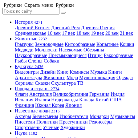
Рубрики
Скрыть меню
Рубрики
История
4271
Древний Египет
Древний Рим
Древняя Греция
Средневековье
16 век
17 век
18 век
19 век
20 век
21 век
Животные
2232
Грызуны
Земноводные
Китообразные
Копытные
Кошки
Медведи
Моллюски
Насекомые
Обезьяны
Паукообразные
Пресмыкающиеся
Птицы
Ракообразные
Рыбы
Слоны
Собаки
Культура
2436
Видеоигры
Дизайн
Кино
Комиксы
Музыка
Книги
Архитектура
Живопись
Мода
Мультипликация
Одежда
Сериалы
Сказки
Скульптура
ТВ
Города и страны
2734
Флаги
Австралия
Великобритания
Германия
Индия
Испания
Италия
Нидерланды
Канада
Китай
США
Франция
Южная Корея
Япония
Известные люди
2315
Актёры
Бизнесмены
Изобретатели
Монархи
Музыканты
Писатели
Политики
Преступники
Режиссёры
Спортсмены
Учёные
Художники
Наука
1182