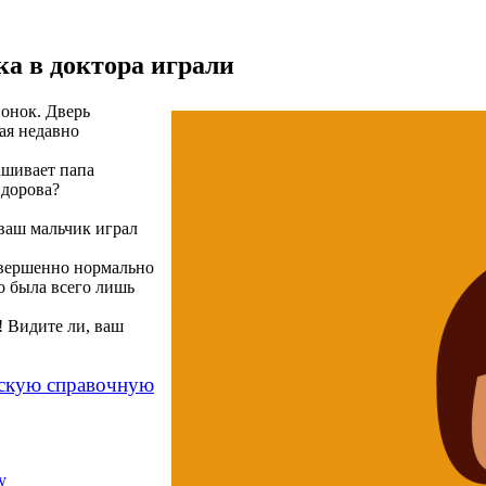
ка в доктора играли
вонок. Дверь
рая недавно
ашивает папа
идорова?
ваш мальчик играл
овершенно нормально
о была всего лишь
! Видите ли, ваш
дскую справочную
у