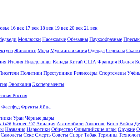
овье
16 век
17 век
18 век
19 век
20 век
21 век
Медведи
Моллюски
Насекомые
Обезьяны
Паукообразные
Пресм
ектура
Живопись
Мода
Мультипликация
Одежда
Сериалы
Сказк
ния
Италия
Нидерланды
Канада
Китай
США
Франция
Южная Ко
Писатели
Политики
Преступники
Режиссёры
Спортсмены
Учён
гия
Эволюция
Эксперименты
енная Россия
Фастфуд
Фрукты
Яйца
тники
Уран
Чёрные дыры
к
Бизнес
Авиация
Автомобили
Алкоголь
Вино
Война
Де
1428
597
фы
Названия
Наркотики
Общество
Олимпийские игры
Оружие
О
Самолёты
Секс
Смерть
Советы
Спорт
Табак
Термины
Технолог