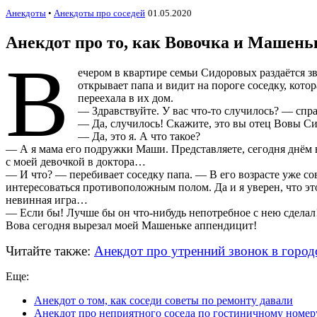
Анекдоты
•
Анекдоты про соседей
01.05.2020
Анекдот про то, как Вовочка и Машень
В
ечером в квартире семьи Сидоровых раздаётся з
открывает папа и видит на пороге соседку, кото
переехала в их дом.
— Здравствуйте. У вас что-то случилось? — спр
— Да, случилось! Скажите, это вы отец Вовы С
— Да, это я. А что такое?
— А я мама его подружки Маши. Представляете, сегодня днём 
с моей девочкой в доктора…
— И что? — перебивает соседку папа. — В его возрасте уже с
интересоваться противоположным полом. Да и я уверен, что эт
невинная игра…
— Если бы! Лучше бы он что-нибудь непотребное с нею сделал
Вова сегодня вырезал моей Машеньке аппендицит!
Читайте также:
Анекдот про утренний звонок в горо
Еще:
Анекдот о том, как соседи советы по ремонту давали
Анекдот про неприятного соседа по гостиничному номер