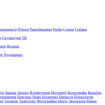
ыкающиеся
Птицы
Ракообразные
Рыбы
Слоны
Собаки
и
Скульптура
ТВ
рея
Япония
ые
Художники
ти
Законы
Запахи
Изобретения
Интернет
Катастрофы
Корабли
тношения
Персоны
Пиво
Политика
Природа
Психология
ии
Титаник
Транспорт
Фотографии
Цвета
Эволюция
Языки