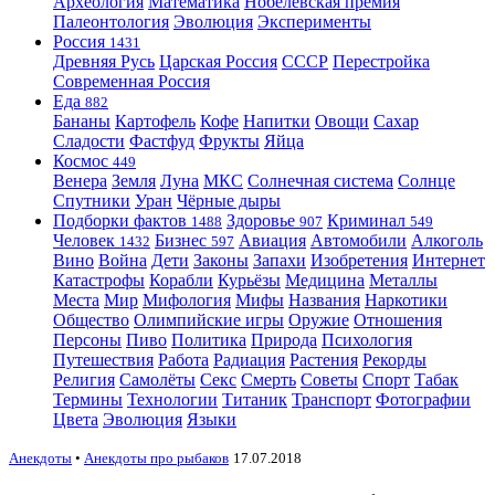
Археология
Математика
Нобелевская премия
Палеонтология
Эволюция
Эксперименты
Россия
1431
Древняя Русь
Царская Россия
СССР
Перестройка
Современная Россия
Еда
882
Бананы
Картофель
Кофе
Напитки
Овощи
Сахар
Сладости
Фастфуд
Фрукты
Яйца
Космос
449
Венера
Земля
Луна
МКС
Солнечная система
Солнце
Спутники
Уран
Чёрные дыры
Подборки фактов
Здоровье
Криминал
1488
907
549
Человек
Бизнес
Авиация
Автомобили
Алкоголь
1432
597
Вино
Война
Дети
Законы
Запахи
Изобретения
Интернет
Катастрофы
Корабли
Курьёзы
Медицина
Металлы
Места
Мир
Мифология
Мифы
Названия
Наркотики
Общество
Олимпийские игры
Оружие
Отношения
Персоны
Пиво
Политика
Природа
Психология
Путешествия
Работа
Радиация
Растения
Рекорды
Религия
Самолёты
Секс
Смерть
Советы
Спорт
Табак
Термины
Технологии
Титаник
Транспорт
Фотографии
Цвета
Эволюция
Языки
Анекдоты
•
Анекдоты про рыбаков
17.07.2018