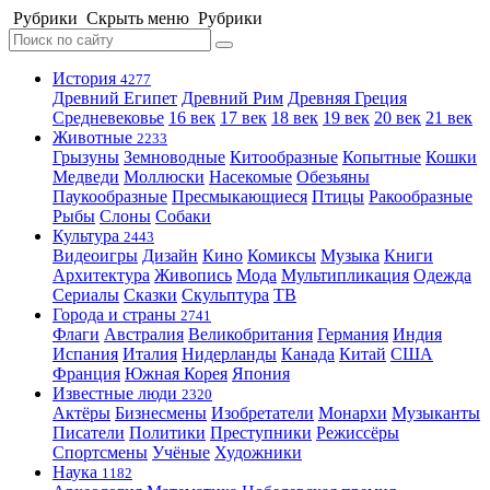
Рубрики
Скрыть меню
Рубрики
История
4277
Древний Египет
Древний Рим
Древняя Греция
Средневековье
16 век
17 век
18 век
19 век
20 век
21 век
Животные
2233
Грызуны
Земноводные
Китообразные
Копытные
Кошки
Медведи
Моллюски
Насекомые
Обезьяны
Паукообразные
Пресмыкающиеся
Птицы
Ракообразные
Рыбы
Слоны
Собаки
Культура
2443
Видеоигры
Дизайн
Кино
Комиксы
Музыка
Книги
Архитектура
Живопись
Мода
Мультипликация
Одежда
Сериалы
Сказки
Скульптура
ТВ
Города и страны
2741
Флаги
Австралия
Великобритания
Германия
Индия
Испания
Италия
Нидерланды
Канада
Китай
США
Франция
Южная Корея
Япония
Известные люди
2320
Актёры
Бизнесмены
Изобретатели
Монархи
Музыканты
Писатели
Политики
Преступники
Режиссёры
Спортсмены
Учёные
Художники
Наука
1182