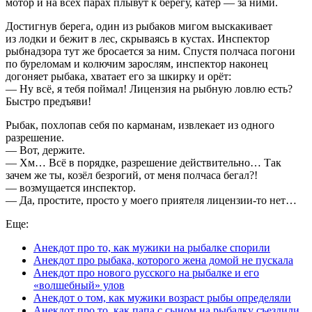
мотор и на всех парах плывут к берегу, катер — за ними.
Достигнув берега, один из рыбаков мигом выскакивает
из лодки и бежит в лес, скрываясь в кустах. Инспектор
рыбнадзора тут же бросается за ним. Спустя полчаса погони
по буреломам и колючим зарослям, инспектор наконец
догоняет рыбака, хватает его за шкирку и орёт:
— Ну всё, я тебя поймал! Лицензия на рыбную ловлю есть?
Быстро предъяви!
Рыбак, похлопав себя по карманам, извлекает из одного
разрешение.
— Вот, держите.
— Хм… Всё в порядке, разрешение действительно… Так
зачем же ты, козёл безрогий, от меня полчаса бегал?!
— возмущается инспектор.
— Да, простите, просто у моего приятеля лицензии-то нет…
Еще:
Анекдот про то, как мужики на рыбалке спорили
Анекдот про рыбака, которого жена домой не пускала
Анекдот про нового русского на рыбалке и его
«волшебный» улов
Анекдот о том, как мужики возраст рыбы определяли
Анекдот про то, как папа с сыном на рыбалку съездили