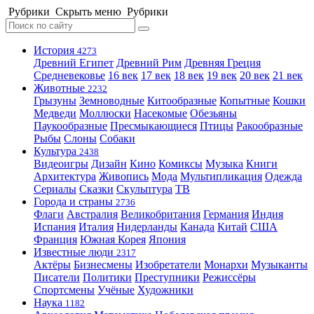
Рубрики
Скрыть меню
Рубрики
История
4273
Древний Египет
Древний Рим
Древняя Греция
Средневековье
16 век
17 век
18 век
19 век
20 век
21 век
Животные
2232
Грызуны
Земноводные
Китообразные
Копытные
Кошки
Медведи
Моллюски
Насекомые
Обезьяны
Паукообразные
Пресмыкающиеся
Птицы
Ракообразные
Рыбы
Слоны
Собаки
Культура
2438
Видеоигры
Дизайн
Кино
Комиксы
Музыка
Книги
Архитектура
Живопись
Мода
Мультипликация
Одежда
Сериалы
Сказки
Скульптура
ТВ
Города и страны
2736
Флаги
Австралия
Великобритания
Германия
Индия
Испания
Италия
Нидерланды
Канада
Китай
США
Франция
Южная Корея
Япония
Известные люди
2317
Актёры
Бизнесмены
Изобретатели
Монархи
Музыканты
Писатели
Политики
Преступники
Режиссёры
Спортсмены
Учёные
Художники
Наука
1182