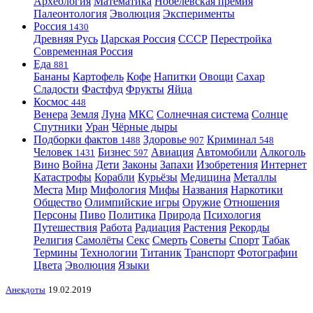
Археология
Математика
Нобелевская премия
Палеонтология
Эволюция
Эксперименты
Россия
1430
Древняя Русь
Царская Россия
СССР
Перестройка
Современная Россия
Еда
881
Бананы
Картофель
Кофе
Напитки
Овощи
Сахар
Сладости
Фастфуд
Фрукты
Яйца
Космос
448
Венера
Земля
Луна
МКС
Солнечная система
Солнце
Спутники
Уран
Чёрные дыры
Подборки фактов
Здоровье
Криминал
1488
907
548
Человек
Бизнес
Авиация
Автомобили
Алкоголь
1431
597
Вино
Война
Дети
Законы
Запахи
Изобретения
Интернет
Катастрофы
Корабли
Курьёзы
Медицина
Металлы
Места
Мир
Мифология
Мифы
Названия
Наркотики
Общество
Олимпийские игры
Оружие
Отношения
Персоны
Пиво
Политика
Природа
Психология
Путешествия
Работа
Радиация
Растения
Рекорды
Религия
Самолёты
Секс
Смерть
Советы
Спорт
Табак
Термины
Технологии
Титаник
Транспорт
Фотографии
Цвета
Эволюция
Языки
Анекдоты
19.02.2019