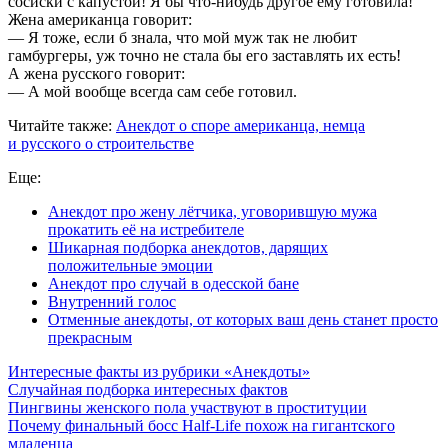
сосиски с капустой! Я бы что-нибудь другое ему готовила!
Жена американца говорит:
— Я тоже, если б знала, что мой муж так не любит
гамбургеры, уж точно не стала бы его заставлять их есть!
А жена русского говорит:
— А мой вообще всегда сам себе готовил.
Читайте также:
Анекдот о споре американца, немца
и русского о строительстве
Еще:
Анекдот про жену лётчика, уговорившую мужа
прокатить её на истребителе
Шикарная подборка анекдотов, дарящих
положительные эмоции
Анекдот про случай в одесской бане
Внутренний голос
Отменные анекдоты, от которых ваш день станет просто
прекрасным
Интересные факты из рубрики «Анекдоты»
Случайная подборка интересных фактов
Пингвины женского пола участвуют в проституции
Почему финальный босс Half-Life похож на гигантского
младенца