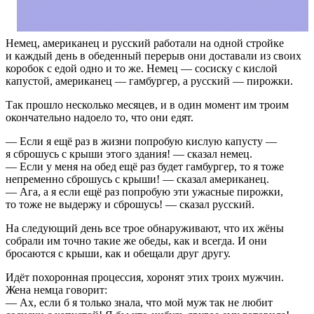
Немец, американец и русский работали на одной стройке
и каждый день в обеденный перерыв они доставали из своих
коробок с едой одно и то же. Немец — сосиску с кислой
капустой, американец — гамбургер, а русский — пирожки.
Так прошло несколько месяцев, и в один момент им троим
окончательно надоело то, что они едят.
— Если я ещё раз в жизни попробую кислую капусту —
я сброшусь с крыши этого здания! — сказал немец.
— Если у меня на обед ещё раз будет гамбургер, то я тоже
непременно сброшусь с крыши! — сказал американец.
— Ага, а я если ещё раз попробую эти ужасные пирожки,
то тоже не выдержу и сброшусь! — сказал русский.
На следующий день все трое обнаруживают, что их жёны
собрали им точно такие же обеды, как и всегда. И они
бросаются с крыши, как и обещали друг другу.
Идёт похоронная процессия, хоронят этих троих мужчин.
Жена немца говорит:
— Ах, если б я только знала, что мой муж так не любит