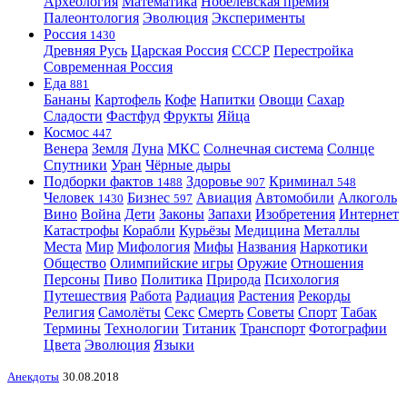
Археология
Математика
Нобелевская премия
Палеонтология
Эволюция
Эксперименты
Россия
1430
Древняя Русь
Царская Россия
СССР
Перестройка
Современная Россия
Еда
881
Бананы
Картофель
Кофе
Напитки
Овощи
Сахар
Сладости
Фастфуд
Фрукты
Яйца
Космос
447
Венера
Земля
Луна
МКС
Солнечная система
Солнце
Спутники
Уран
Чёрные дыры
Подборки фактов
Здоровье
Криминал
1488
907
548
Человек
Бизнес
Авиация
Автомобили
Алкоголь
1430
597
Вино
Война
Дети
Законы
Запахи
Изобретения
Интернет
Катастрофы
Корабли
Курьёзы
Медицина
Металлы
Места
Мир
Мифология
Мифы
Названия
Наркотики
Общество
Олимпийские игры
Оружие
Отношения
Персоны
Пиво
Политика
Природа
Психология
Путешествия
Работа
Радиация
Растения
Рекорды
Религия
Самолёты
Секс
Смерть
Советы
Спорт
Табак
Термины
Технологии
Титаник
Транспорт
Фотографии
Цвета
Эволюция
Языки
Анекдоты
30.08.2018