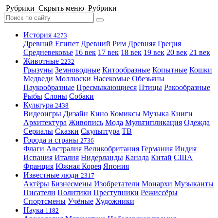
Рубрики
Скрыть меню
Рубрики
История
4273
Древний Египет
Древний Рим
Древняя Греция
Средневековье
16 век
17 век
18 век
19 век
20 век
21 век
Животные
2232
Грызуны
Земноводные
Китообразные
Копытные
Кошки
Медведи
Моллюски
Насекомые
Обезьяны
Паукообразные
Пресмыкающиеся
Птицы
Ракообразные
Рыбы
Слоны
Собаки
Культура
2438
Видеоигры
Дизайн
Кино
Комиксы
Музыка
Книги
Архитектура
Живопись
Мода
Мультипликация
Одежда
Сериалы
Сказки
Скульптура
ТВ
Города и страны
2736
Флаги
Австралия
Великобритания
Германия
Индия
Испания
Италия
Нидерланды
Канада
Китай
США
Франция
Южная Корея
Япония
Известные люди
2317
Актёры
Бизнесмены
Изобретатели
Монархи
Музыканты
Писатели
Политики
Преступники
Режиссёры
Спортсмены
Учёные
Художники
Наука
1182