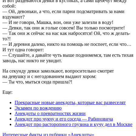
И вот раздеваются девки в кустиках, а сами щебечут между
собой:
— Ой, девоньки, а что, если парни подсматривать за нами
вздумают?
— И не говори, Машка, вон, они уже залезли в воду!
— Девки, так они ж голые совсем! Вы только посмотрите!
— Так они ж сейчас на нас как набросятся! Ой, что ж делать-
то?!
— И деревня далеко, никто на помощь не поспеет, если что…
И тут одна говорит:
— Слушайте, а давайте чуть выше поднимемся, там есть тихая
заводь, нас никто не увидит.
На секунду девки замолкают, вопросительно смотрят
на девушку и с негодованием выдают хором:
— Ты что, мыться сюда пришла?!
Еще:
Прекрасные новые анекдоты, которые вас развеселят
Экзамен по вождению
Анекдоты о превратностях жизни
Анекдот про чукчу и его соседа — Рабиновича
Анекдот про расторопного грузина и кучу дел в Москве
Интересные факты из рубрики «Анекдоты»