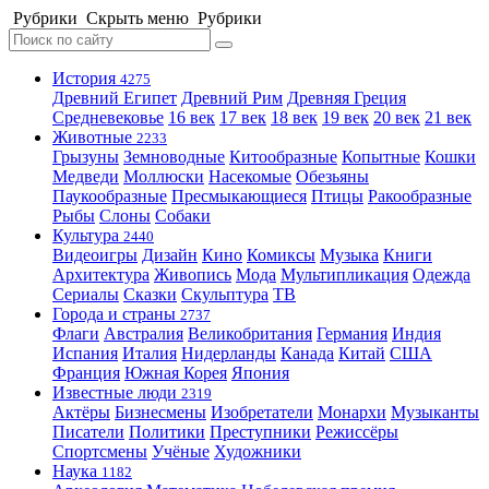
Рубрики
Скрыть меню
Рубрики
История
4275
Древний Египет
Древний Рим
Древняя Греция
Средневековье
16 век
17 век
18 век
19 век
20 век
21 век
Животные
2233
Грызуны
Земноводные
Китообразные
Копытные
Кошки
Медведи
Моллюски
Насекомые
Обезьяны
Паукообразные
Пресмыкающиеся
Птицы
Ракообразные
Рыбы
Слоны
Собаки
Культура
2440
Видеоигры
Дизайн
Кино
Комиксы
Музыка
Книги
Архитектура
Живопись
Мода
Мультипликация
Одежда
Сериалы
Сказки
Скульптура
ТВ
Города и страны
2737
Флаги
Австралия
Великобритания
Германия
Индия
Испания
Италия
Нидерланды
Канада
Китай
США
Франция
Южная Корея
Япония
Известные люди
2319
Актёры
Бизнесмены
Изобретатели
Монархи
Музыканты
Писатели
Политики
Преступники
Режиссёры
Спортсмены
Учёные
Художники
Наука
1182