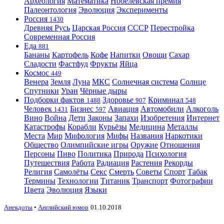
Археология
Математика
Нобелевская премия
Палеонтология
Эволюция
Эксперименты
Россия
1430
Древняя Русь
Царская Россия
СССР
Перестройка
Современная Россия
Еда
881
Бананы
Картофель
Кофе
Напитки
Овощи
Сахар
Сладости
Фастфуд
Фрукты
Яйца
Космос
449
Венера
Земля
Луна
МКС
Солнечная система
Солнце
Спутники
Уран
Чёрные дыры
Подборки фактов
Здоровье
Криминал
1488
907
548
Человек
Бизнес
Авиация
Автомобили
Алкоголь
1431
597
Вино
Война
Дети
Законы
Запахи
Изобретения
Интернет
Катастрофы
Корабли
Курьёзы
Медицина
Металлы
Места
Мир
Мифология
Мифы
Названия
Наркотики
Общество
Олимпийские игры
Оружие
Отношения
Персоны
Пиво
Политика
Природа
Психология
Путешествия
Работа
Радиация
Растения
Рекорды
Религия
Самолёты
Секс
Смерть
Советы
Спорт
Табак
Термины
Технологии
Титаник
Транспорт
Фотографии
Цвета
Эволюция
Языки
Анекдоты
•
Английский юмор
01.10.2018