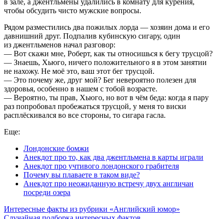
в зале, а джентльмены удалились в комнату для курения,
чтобы обсудить чисто мужские вопросы.
Рядом разместились два пожилых лорда — хозяин дома и его
давнишний друг. Подпалив кубинскую сигару, один
из джентльменов начал разговор:
— Вот скажи мне, Роберт, как ты относишься к бегу трусцой?
— Знаешь, Хьюго, ничего положительного я в этом занятии
не нахожу. Не моё это, ваш этот бег трусцой.
— Это почему же, друг мой? Бег невероятно полезен для
здоровья, особенно в нашем с тобой возрасте.
— Вероятно, ты прав, Хьюго, но вот в чём беда: когда я пару
раз попробовал пробежаться трусцой, у меня то виски
расплёскивался во все стороны, то сигара гасла.
Еще:
Лондонские бомжи
Анекдот про то, как два джентльмена в карты играли
Анекдот про учтивого лондонского грабителя
Почему вы плаваете в таком виде?
Анекдот про неожиданную встречу двух англичан
посреди озера
Интересные факты из рубрики «Английский юмор»
Случайная подборка интересных фактов