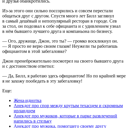
и друзья обанкротились.
Из-за этого они сильно поссорились и совсем перестали
общаться друг с другом. Спустя много лет Билл заглянул
в самый дешёвый и непопулярный ресторан в городе. Сев
за стол, он подозвал к себе официанта и с удивлением узнал
в нём бывшего лучшего друга и компаньона по бизнесу.
— Ого, дружище, Джон, это ты? — громко воскликнул он.
— Я просто не верю своим глазам! Неужели ты работаешь
официантом в этой забегаловке?
Джон пренебрежительно посмотрел на своего бывшего друга
и с достоинством ответил:
— Да, Билл, я работаю здесь официантом! Но по крайней мере
я не захожу пообедать в эту забегаловку!
Еще:
Жена-идиотка
Анекдот про спор между крутым техасцем и скромным
ирландцем
Анекдот про мужиков, которые в парке развлечений
напились в стельку
Анекдот про мужика, помогшего своему другу