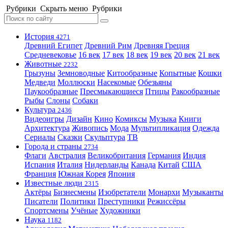
Рубрики
Скрыть меню
Рубрики
История
4271
Древний Египет
Древний Рим
Древняя Греция
Средневековье
16 век
17 век
18 век
19 век
20 век
21 век
Животные
2232
Грызуны
Земноводные
Китообразные
Копытные
Кошки
Медведи
Моллюски
Насекомые
Обезьяны
Паукообразные
Пресмыкающиеся
Птицы
Ракообразные
Рыбы
Слоны
Собаки
Культура
2436
Видеоигры
Дизайн
Кино
Комиксы
Музыка
Книги
Архитектура
Живопись
Мода
Мультипликация
Одежда
Сериалы
Сказки
Скульптура
ТВ
Города и страны
2734
Флаги
Австралия
Великобритания
Германия
Индия
Испания
Италия
Нидерланды
Канада
Китай
США
Франция
Южная Корея
Япония
Известные люди
2315
Актёры
Бизнесмены
Изобретатели
Монархи
Музыканты
Писатели
Политики
Преступники
Режиссёры
Спортсмены
Учёные
Художники
Наука
1182