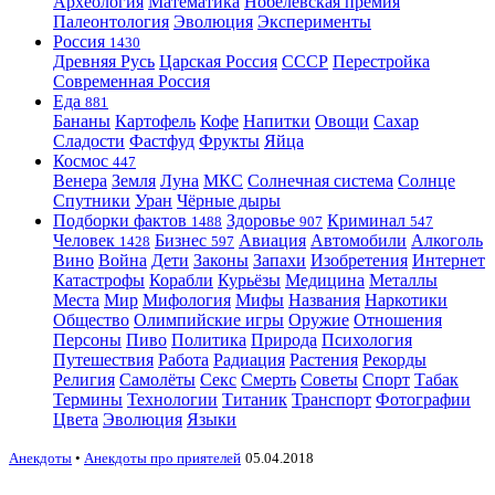
Археология
Математика
Нобелевская премия
Палеонтология
Эволюция
Эксперименты
Россия
1430
Древняя Русь
Царская Россия
СССР
Перестройка
Современная Россия
Еда
881
Бананы
Картофель
Кофе
Напитки
Овощи
Сахар
Сладости
Фастфуд
Фрукты
Яйца
Космос
447
Венера
Земля
Луна
МКС
Солнечная система
Солнце
Спутники
Уран
Чёрные дыры
Подборки фактов
Здоровье
Криминал
1488
907
547
Человек
Бизнес
Авиация
Автомобили
Алкоголь
1428
597
Вино
Война
Дети
Законы
Запахи
Изобретения
Интернет
Катастрофы
Корабли
Курьёзы
Медицина
Металлы
Места
Мир
Мифология
Мифы
Названия
Наркотики
Общество
Олимпийские игры
Оружие
Отношения
Персоны
Пиво
Политика
Природа
Психология
Путешествия
Работа
Радиация
Растения
Рекорды
Религия
Самолёты
Секс
Смерть
Советы
Спорт
Табак
Термины
Технологии
Титаник
Транспорт
Фотографии
Цвета
Эволюция
Языки
Анекдоты
•
Анекдоты про приятелей
05.04.2018