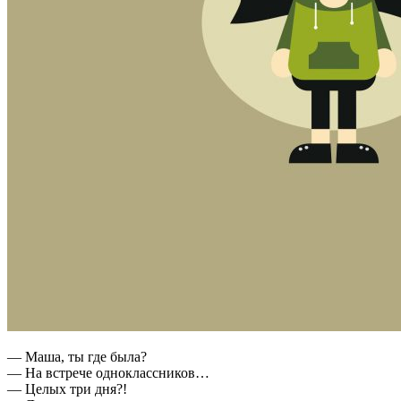
— Маша, ты где была?
— На встрече одноклассников…
— Целых три дня?!