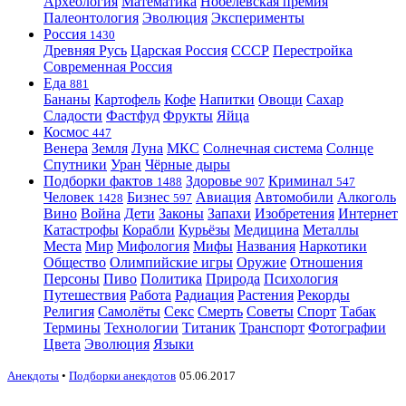
Археология
Математика
Нобелевская премия
Палеонтология
Эволюция
Эксперименты
Россия
1430
Древняя Русь
Царская Россия
СССР
Перестройка
Современная Россия
Еда
881
Бананы
Картофель
Кофе
Напитки
Овощи
Сахар
Сладости
Фастфуд
Фрукты
Яйца
Космос
447
Венера
Земля
Луна
МКС
Солнечная система
Солнце
Спутники
Уран
Чёрные дыры
Подборки фактов
Здоровье
Криминал
1488
907
547
Человек
Бизнес
Авиация
Автомобили
Алкоголь
1428
597
Вино
Война
Дети
Законы
Запахи
Изобретения
Интернет
Катастрофы
Корабли
Курьёзы
Медицина
Металлы
Места
Мир
Мифология
Мифы
Названия
Наркотики
Общество
Олимпийские игры
Оружие
Отношения
Персоны
Пиво
Политика
Природа
Психология
Путешествия
Работа
Радиация
Растения
Рекорды
Религия
Самолёты
Секс
Смерть
Советы
Спорт
Табак
Термины
Технологии
Титаник
Транспорт
Фотографии
Цвета
Эволюция
Языки
Анекдоты
•
Подборки анекдотов
05.06.2017