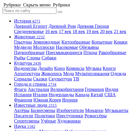
Рубрики
Скрыть меню
Рубрики
История
4271
Древний Египет
Древний Рим
Древняя Греция
Средневековье
16 век
17 век
18 век
19 век
20 век
21 век
Животные
2232
Грызуны
Земноводные
Китообразные
Копытные
Кошки
Медведи
Моллюски
Насекомые
Обезьяны
Паукообразные
Пресмыкающиеся
Птицы
Ракообразные
Рыбы
Слоны
Собаки
Культура
2436
Видеоигры
Дизайн
Кино
Комиксы
Музыка
Книги
Архитектура
Живопись
Мода
Мультипликация
Одежда
Сериалы
Сказки
Скульптура
ТВ
Города и страны
2734
Флаги
Австралия
Великобритания
Германия
Индия
Испания
Италия
Нидерланды
Канада
Китай
США
Франция
Южная Корея
Япония
Известные люди
2315
Актёры
Бизнесмены
Изобретатели
Монархи
Музыканты
Писатели
Политики
Преступники
Режиссёры
Спортсмены
Учёные
Художники
Наука
1182