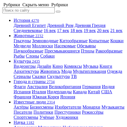
Рубрики
Скрыть меню
Рубрики
История
4270
Древний Египет
Древний Рим
Древняя Греция
Средневековье
16 век
17 век
18 век
19 век
20 век
21 век
Животные
2232
Грызуны
Земноводные
Китообразные
Копытные
Кошки
Медведи
Моллюски
Насекомые
Обезьяны
Паукообразные
Пресмыкающиеся
Птицы
Ракообразные
Рыбы
Слоны
Собаки
Культура
2435
Видеоигры
Дизайн
Кино
Комиксы
Музыка
Книги
Архитектура
Живопись
Мода
Мультипликация
Одежда
Сериалы
Сказки
Скульптура
ТВ
Города и страны
2734
Флаги
Австралия
Великобритания
Германия
Индия
Испания
Италия
Нидерланды
Канада
Китай
США
Франция
Южная Корея
Япония
Известные люди
2314
Актёры
Бизнесмены
Изобретатели
Монархи
Музыканты
Писатели
Политики
Преступники
Режиссёры
Спортсмены
Учёные
Художники
Наука
1182