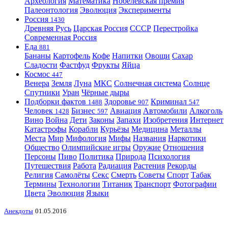
Археология
Математика
Нобелевская премия
Палеонтология
Эволюция
Эксперименты
Россия
1430
Древняя Русь
Царская Россия
СССР
Перестройка
Современная Россия
Еда
881
Бананы
Картофель
Кофе
Напитки
Овощи
Сахар
Сладости
Фастфуд
Фрукты
Яйца
Космос
447
Венера
Земля
Луна
МКС
Солнечная система
Солнце
Спутники
Уран
Чёрные дыры
Подборки фактов
Здоровье
Криминал
1488
907
547
Человек
Бизнес
Авиация
Автомобили
Алкоголь
1428
597
Вино
Война
Дети
Законы
Запахи
Изобретения
Интернет
Катастрофы
Корабли
Курьёзы
Медицина
Металлы
Места
Мир
Мифология
Мифы
Названия
Наркотики
Общество
Олимпийские игры
Оружие
Отношения
Персоны
Пиво
Политика
Природа
Психология
Путешествия
Работа
Радиация
Растения
Рекорды
Религия
Самолёты
Секс
Смерть
Советы
Спорт
Табак
Термины
Технологии
Титаник
Транспорт
Фотографии
Цвета
Эволюция
Языки
Анекдоты
01.05.2016