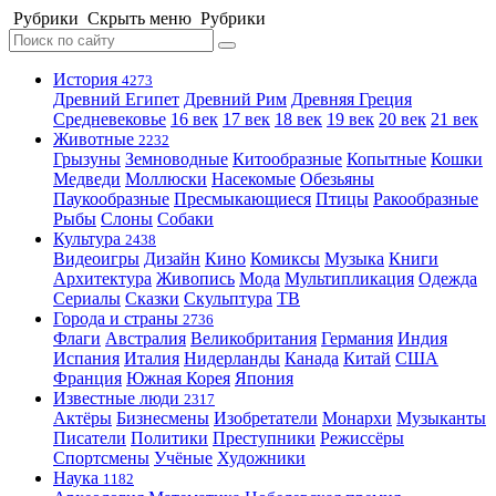
Рубрики
Скрыть меню
Рубрики
История
4273
Древний Египет
Древний Рим
Древняя Греция
Средневековье
16 век
17 век
18 век
19 век
20 век
21 век
Животные
2232
Грызуны
Земноводные
Китообразные
Копытные
Кошки
Медведи
Моллюски
Насекомые
Обезьяны
Паукообразные
Пресмыкающиеся
Птицы
Ракообразные
Рыбы
Слоны
Собаки
Культура
2438
Видеоигры
Дизайн
Кино
Комиксы
Музыка
Книги
Архитектура
Живопись
Мода
Мультипликация
Одежда
Сериалы
Сказки
Скульптура
ТВ
Города и страны
2736
Флаги
Австралия
Великобритания
Германия
Индия
Испания
Италия
Нидерланды
Канада
Китай
США
Франция
Южная Корея
Япония
Известные люди
2317
Актёры
Бизнесмены
Изобретатели
Монархи
Музыканты
Писатели
Политики
Преступники
Режиссёры
Спортсмены
Учёные
Художники
Наука
1182