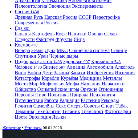
Археология
Математика
Нобелевская премия
Палеонтология
Эволюция
Эксперименты
Россия
1430
Древняя Русь
Царская Россия
СССР
Перестройка
Современная Россия
Еда
881
Бананы
Картофель
Кофе
Напитки
Овощи
Сахар
Сладости
Фастфуд
Фрукты
Яйца
Космос
447
Венера
Земля
Луна
МКС
Солнечная система
Солнце
Спутники
Уран
Чёрные дыры
Подборки фактов
Здоровье
Криминал
1488
907
548
Человек
Бизнес
Авиация
Автомобили
Алкоголь
1430
597
Вино
Война
Дети
Законы
Запахи
Изобретения
Интернет
Катастрофы
Корабли
Курьёзы
Медицина
Металлы
Места
Мир
Мифология
Мифы
Названия
Наркотики
Общество
Олимпийские игры
Оружие
Отношения
Персоны
Пиво
Политика
Природа
Психология
Путешествия
Работа
Радиация
Растения
Рекорды
Религия
Самолёты
Секс
Смерть
Советы
Спорт
Табак
Термины
Технологии
Титаник
Транспорт
Фотографии
Цвета
Эволюция
Языки
Животные
•
Утконосы
08.01.2026