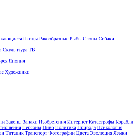
ыкающиеся
Птицы
Ракообразные
Рыбы
Слоны
Собаки
и
Скульптура
ТВ
рея
Япония
ые
Художники
ти
Законы
Запахи
Изобретения
Интернет
Катастрофы
Корабли
тношения
Персоны
Пиво
Политика
Природа
Психология
ии
Титаник
Транспорт
Фотографии
Цвета
Эволюция
Языки