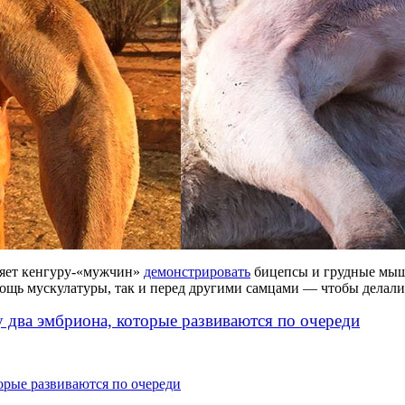
ляет кенгуру-«мужчин»
демонстрировать
бицепсы и грудные мышц
мощь мускулатуры, так и перед другими самцами — чтобы делал
у два эмбриона, которые развиваются по очереди
торые развиваются по очереди