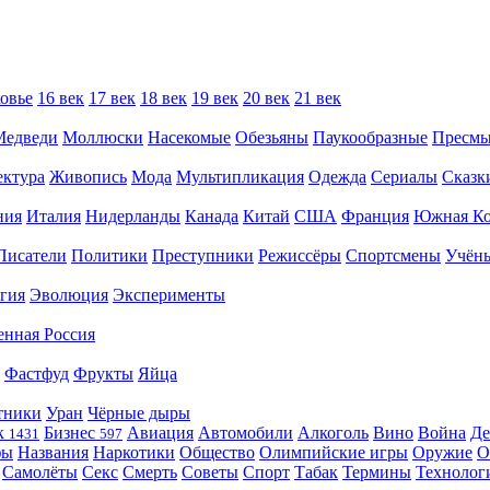
овье
16 век
17 век
18 век
19 век
20 век
21 век
Медведи
Моллюски
Насекомые
Обезьяны
Паукообразные
Пресм
ектура
Живопись
Мода
Мультипликация
Одежда
Сериалы
Сказк
ния
Италия
Нидерланды
Канада
Китай
США
Франция
Южная Ко
Писатели
Политики
Преступники
Режиссёры
Спортсмены
Учён
гия
Эволюция
Эксперименты
енная Россия
Фастфуд
Фрукты
Яйца
тники
Уран
Чёрные дыры
к
Бизнес
Авиация
Автомобили
Алкоголь
Вино
Война
Де
1431
597
фы
Названия
Наркотики
Общество
Олимпийские игры
Оружие
О
Самолёты
Секс
Смерть
Советы
Спорт
Табак
Термины
Технолог