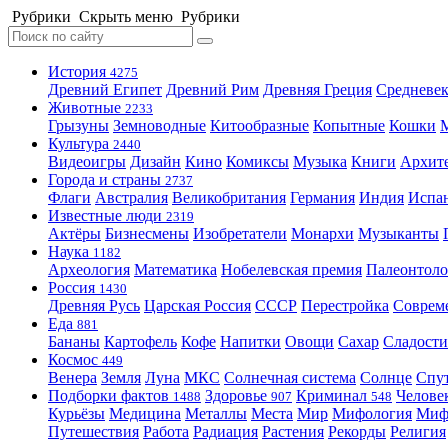
Рубрики
Скрыть меню
Рубрики
История
4275
Древний Египет
Древний Рим
Древняя Греция
Средневек
Животные
2233
Грызуны
Земноводные
Китообразные
Копытные
Кошки
Культура
2440
Видеоигры
Дизайн
Кино
Комиксы
Музыка
Книги
Архит
Города и страны
2737
Флаги
Австралия
Великобритания
Германия
Индия
Испа
Известные люди
2319
Актёры
Бизнесмены
Изобретатели
Монархи
Музыканты
Наука
1182
Археология
Математика
Нобелевская премия
Палеонтоло
Россия
1430
Древняя Русь
Царская Россия
СССР
Перестройка
Соврем
Еда
881
Бананы
Картофель
Кофе
Напитки
Овощи
Сахар
Сладости
Космос
449
Венера
Земля
Луна
МКС
Солнечная система
Солнце
Спу
Подборки фактов
Здоровье
Криминал
Челове
1488
907
548
Курьёзы
Медицина
Металлы
Места
Мир
Мифология
Ми
Путешествия
Работа
Радиация
Растения
Рекорды
Религия