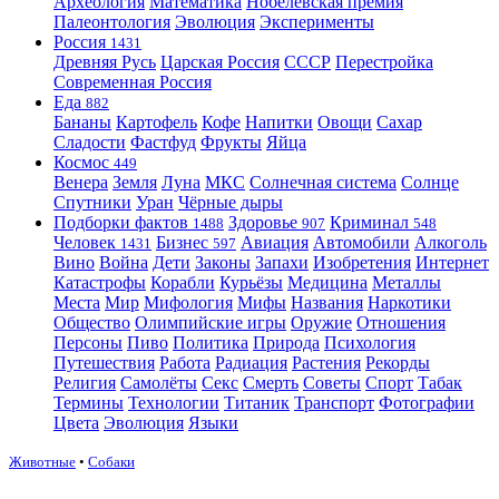
Археология
Математика
Нобелевская премия
Палеонтология
Эволюция
Эксперименты
Россия
1431
Древняя Русь
Царская Россия
СССР
Перестройка
Современная Россия
Еда
882
Бананы
Картофель
Кофе
Напитки
Овощи
Сахар
Сладости
Фастфуд
Фрукты
Яйца
Космос
449
Венера
Земля
Луна
МКС
Солнечная система
Солнце
Спутники
Уран
Чёрные дыры
Подборки фактов
Здоровье
Криминал
1488
907
548
Человек
Бизнес
Авиация
Автомобили
Алкоголь
1431
597
Вино
Война
Дети
Законы
Запахи
Изобретения
Интернет
Катастрофы
Корабли
Курьёзы
Медицина
Металлы
Места
Мир
Мифология
Мифы
Названия
Наркотики
Общество
Олимпийские игры
Оружие
Отношения
Персоны
Пиво
Политика
Природа
Психология
Путешествия
Работа
Радиация
Растения
Рекорды
Религия
Самолёты
Секс
Смерть
Советы
Спорт
Табак
Термины
Технологии
Титаник
Транспорт
Фотографии
Цвета
Эволюция
Языки
Животные
•
Собаки