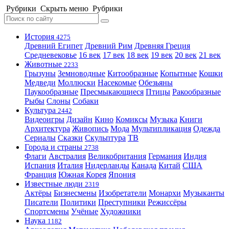
Рубрики
Скрыть меню
Рубрики
История
4275
Древний Египет
Древний Рим
Древняя Греция
Средневековье
16 век
17 век
18 век
19 век
20 век
21 век
Животные
2233
Грызуны
Земноводные
Китообразные
Копытные
Кошки
Медведи
Моллюски
Насекомые
Обезьяны
Паукообразные
Пресмыкающиеся
Птицы
Ракообразные
Рыбы
Слоны
Собаки
Культура
2442
Видеоигры
Дизайн
Кино
Комиксы
Музыка
Книги
Архитектура
Живопись
Мода
Мультипликация
Одежда
Сериалы
Сказки
Скульптура
ТВ
Города и страны
2738
Флаги
Австралия
Великобритания
Германия
Индия
Испания
Италия
Нидерланды
Канада
Китай
США
Франция
Южная Корея
Япония
Известные люди
2319
Актёры
Бизнесмены
Изобретатели
Монархи
Музыканты
Писатели
Политики
Преступники
Режиссёры
Спортсмены
Учёные
Художники
Наука
1182