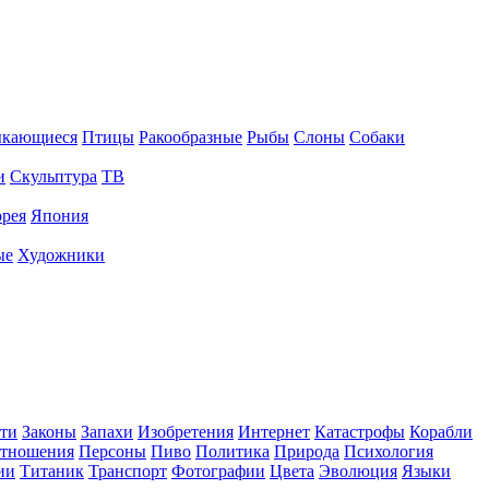
ыкающиеся
Птицы
Ракообразные
Рыбы
Слоны
Собаки
и
Скульптура
ТВ
рея
Япония
ые
Художники
ти
Законы
Запахи
Изобретения
Интернет
Катастрофы
Корабли
тношения
Персоны
Пиво
Политика
Природа
Психология
ии
Титаник
Транспорт
Фотографии
Цвета
Эволюция
Языки