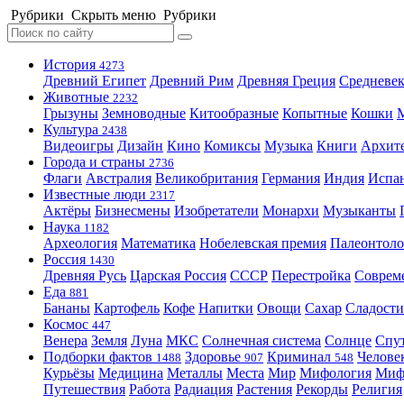
Рубрики
Скрыть меню
Рубрики
История
4273
Древний Египет
Древний Рим
Древняя Греция
Средневек
Животные
2232
Грызуны
Земноводные
Китообразные
Копытные
Кошки
Культура
2438
Видеоигры
Дизайн
Кино
Комиксы
Музыка
Книги
Архит
Города и страны
2736
Флаги
Австралия
Великобритания
Германия
Индия
Испа
Известные люди
2317
Актёры
Бизнесмены
Изобретатели
Монархи
Музыканты
Наука
1182
Археология
Математика
Нобелевская премия
Палеонтоло
Россия
1430
Древняя Русь
Царская Россия
СССР
Перестройка
Соврем
Еда
881
Бананы
Картофель
Кофе
Напитки
Овощи
Сахар
Сладости
Космос
447
Венера
Земля
Луна
МКС
Солнечная система
Солнце
Спу
Подборки фактов
Здоровье
Криминал
Челове
1488
907
548
Курьёзы
Медицина
Металлы
Места
Мир
Мифология
Ми
Путешествия
Работа
Радиация
Растения
Рекорды
Религия