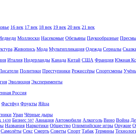
овье
16 век
17 век
18 век
19 век
20 век
21 век
Медведи
Моллюски
Насекомые
Обезьяны
Паукообразные
Пресм
ектура
Живопись
Мода
Мультипликация
Одежда
Сериалы
Сказк
ния
Италия
Нидерланды
Канада
Китай
США
Франция
Южная Ко
Писатели
Политики
Преступники
Режиссёры
Спортсмены
Учён
гия
Эволюция
Эксперименты
енная Россия
Фастфуд
Фрукты
Яйца
тники
Уран
Чёрные дыры
к
Бизнес
Авиация
Автомобили
Алкоголь
Вино
Война
Де
1430
597
фы
Названия
Наркотики
Общество
Олимпийские игры
Оружие
О
Самолёты
Секс
Смерть
Советы
Спорт
Табак
Термины
Технолог