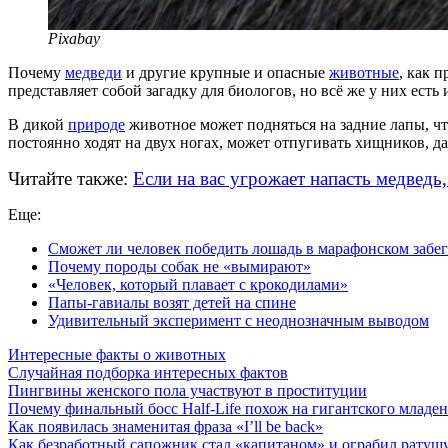
Pixabay
Почему
медведи
и другие крупные и опасные
животные
, как 
представляет собой загадку для биологов, но всё же у них ест
В дикой
природе
животное может подняться на задние лапы, что
постоянно ходят на двух ногах, может отпугивать хищников, д
Читайте также:
Если на вас угрожает напасть медведь,
Еще:
Сможет ли человек победить лошадь в марафонском забег
Почему породы собак не «вымирают»
«Человек, который плавает с крокодилами»
Папы-гавиалы возят детей на спине
Удивительный эксперимент с неоднозначным выводом
Интересные факты о животных
Случайная подборка интересных фактов
Пингвины женского пола участвуют в проституции
Почему финальный босс Half-Life похож на гигантского младе
Как появилась знаменитая фраза «I’ll be back»
Как безработный сапожник стал «капитаном» и ограбил ратуш