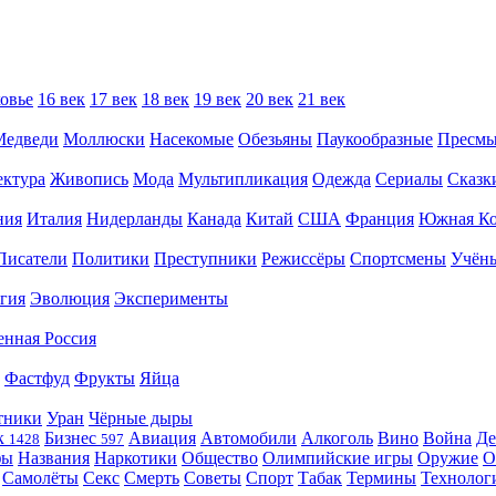
овье
16 век
17 век
18 век
19 век
20 век
21 век
Медведи
Моллюски
Насекомые
Обезьяны
Паукообразные
Пресм
ектура
Живопись
Мода
Мультипликация
Одежда
Сериалы
Сказк
ния
Италия
Нидерланды
Канада
Китай
США
Франция
Южная Ко
Писатели
Политики
Преступники
Режиссёры
Спортсмены
Учён
гия
Эволюция
Эксперименты
енная Россия
Фастфуд
Фрукты
Яйца
тники
Уран
Чёрные дыры
к
Бизнес
Авиация
Автомобили
Алкоголь
Вино
Война
Де
1428
597
фы
Названия
Наркотики
Общество
Олимпийские игры
Оружие
О
Самолёты
Секс
Смерть
Советы
Спорт
Табак
Термины
Технолог