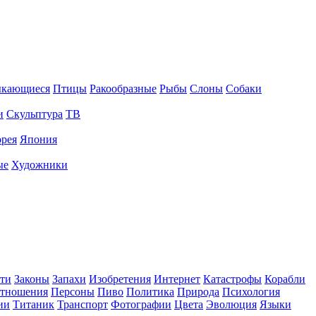
ыкающиеся
Птицы
Ракообразные
Рыбы
Слоны
Собаки
и
Скульптура
ТВ
рея
Япония
ые
Художники
ти
Законы
Запахи
Изобретения
Интернет
Катастрофы
Корабли
тношения
Персоны
Пиво
Политика
Природа
Психология
ии
Титаник
Транспорт
Фотографии
Цвета
Эволюция
Языки