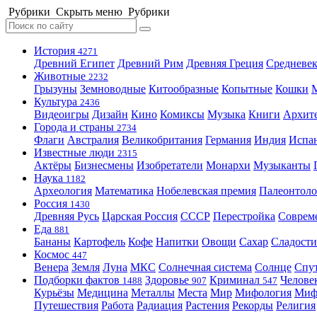
Рубрики
Скрыть меню
Рубрики
История
4271
Древний Египет
Древний Рим
Древняя Греция
Средневек
Животные
2232
Грызуны
Земноводные
Китообразные
Копытные
Кошки
Культура
2436
Видеоигры
Дизайн
Кино
Комиксы
Музыка
Книги
Архит
Города и страны
2734
Флаги
Австралия
Великобритания
Германия
Индия
Испа
Известные люди
2315
Актёры
Бизнесмены
Изобретатели
Монархи
Музыканты
Наука
1182
Археология
Математика
Нобелевская премия
Палеонтоло
Россия
1430
Древняя Русь
Царская Россия
СССР
Перестройка
Соврем
Еда
881
Бананы
Картофель
Кофе
Напитки
Овощи
Сахар
Сладости
Космос
447
Венера
Земля
Луна
МКС
Солнечная система
Солнце
Спу
Подборки фактов
Здоровье
Криминал
Челове
1488
907
547
Курьёзы
Медицина
Металлы
Места
Мир
Мифология
Ми
Путешествия
Работа
Радиация
Растения
Рекорды
Религия