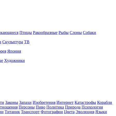
ыкающиеся
Птицы
Ракообразные
Рыбы
Слоны
Собаки
и
Скульптура
ТВ
рея
Япония
ые
Художники
ти
Законы
Запахи
Изобретения
Интернет
Катастрофы
Корабли
тношения
Персоны
Пиво
Политика
Природа
Психология
ии
Титаник
Транспорт
Фотографии
Цвета
Эволюция
Языки