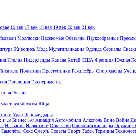
овье
16 век
17 век
18 век
19 век
20 век
21 век
Медведи
Моллюски
Насекомые
Обезьяны
Паукообразные
Пресм
ектура
Живопись
Мода
Мультипликация
Одежда
Сериалы
Сказк
ния
Италия
Нидерланды
Канада
Китай
США
Франция
Южная Ко
Писатели
Политики
Преступники
Режиссёры
Спортсмены
Учён
гия
Эволюция
Эксперименты
енная Россия
Фастфуд
Фрукты
Яйца
тники
Уран
Чёрные дыры
к
Бизнес
Авиация
Автомобили
Алкоголь
Вино
Война
Де
1428
597
фы
Названия
Наркотики
Общество
Олимпийские игры
Оружие
О
Самолёты
Секс
Смерть
Советы
Спорт
Табак
Термины
Технолог