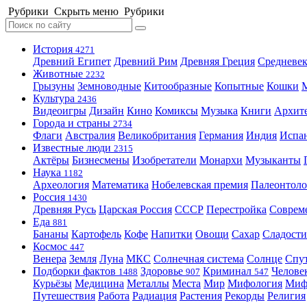
Рубрики
Скрыть меню
Рубрики
История
4271
Древний Египет
Древний Рим
Древняя Греция
Средневек
Животные
2232
Грызуны
Земноводные
Китообразные
Копытные
Кошки
Культура
2436
Видеоигры
Дизайн
Кино
Комиксы
Музыка
Книги
Архит
Города и страны
2734
Флаги
Австралия
Великобритания
Германия
Индия
Испа
Известные люди
2315
Актёры
Бизнесмены
Изобретатели
Монархи
Музыканты
Наука
1182
Археология
Математика
Нобелевская премия
Палеонтоло
Россия
1430
Древняя Русь
Царская Россия
СССР
Перестройка
Соврем
Еда
881
Бананы
Картофель
Кофе
Напитки
Овощи
Сахар
Сладости
Космос
447
Венера
Земля
Луна
МКС
Солнечная система
Солнце
Спу
Подборки фактов
Здоровье
Криминал
Челове
1488
907
547
Курьёзы
Медицина
Металлы
Места
Мир
Мифология
Ми
Путешествия
Работа
Радиация
Растения
Рекорды
Религия